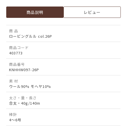
商品説明
レビュー
商 品
ロービングルル col.26P
商品コード
403773
商品番号
KNHHW097-26P
素 材
ウール90% モヘヤ10%
太さ・量・長さ
合太・40g/140m
棒針
4～6号