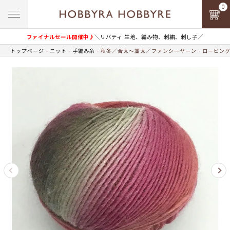
0
ファイナルセール開催中♪
＼リバティ 生地、編み物、刺繍、刺し子／
トップページ
ニット
手編み糸
秋冬／合太～並太／ファンシーヤーン
ロービン