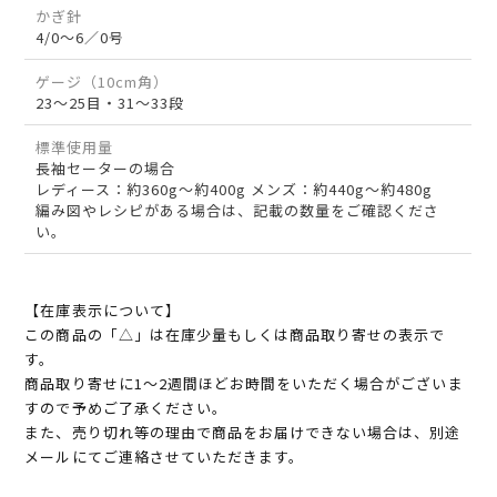
かぎ針
4/0～6／0号
ゲージ（10cm角）
23～25目・31～33段
標準使用量
長袖セーターの場合
レディース：約360g～約400g メンズ：約440g～約480g
編み図やレシピがある場合は、記載の数量をご確認くださ
い。
【在庫表示について】
この商品の「△」は在庫少量もしくは商品取り寄せの表示で
す。
商品取り寄せに1～2週間ほどお時間をいただく場合がございま
すので予めご了承ください。
また、売り切れ等の理由で商品をお届けできない場合は、別途
メールにてご連絡させていただきます。