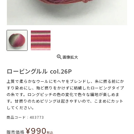
画像拡大
ロービングルル col.26P
上質で柔らかなウールにモヘヤをブレンドし、糸に撚る前にか
すり染めにし、殆ど撚りをかけずに紡績したロービングタイプ
の糸です。ロングピッチの色の変化で色々な編地が楽しめま
す。甘撚りのためピリングは起きやすいので、こまめにカット
してください。
商品コード
403773
¥
990
販売価格
税込