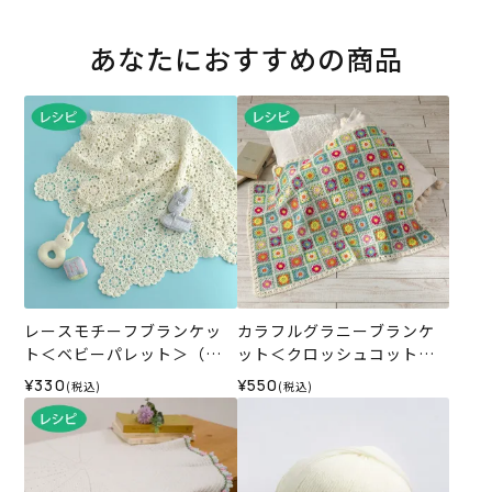
あなたにおすすめの商品
レースモチーフブランケッ
カラフルグラニーブランケ
ト＜ベビーパレット＞（レ
ット＜クロッシュコットン
シピ）
＞（レシピ）
¥330
¥550
(税込)
(税込)