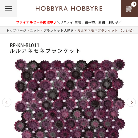
0
ファイナルセール開催中♪
＼リバティ 生地、編み物、刺繍、刺し子／
トップページ
ニット
ブランケット大好き
ルルアネモネブランケット （レシピ）