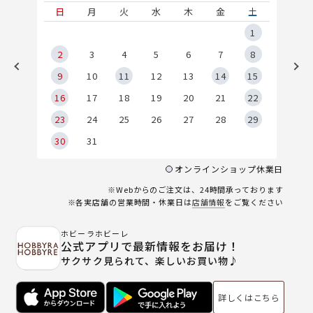
土
日
月
火
水
木
金
土
5
1
2
2
3
4
5
6
7
8
9
9
10
11
12
13
14
15
6
16
17
18
19
20
21
22
23
24
25
26
27
28
29
30
31
オンラインショップ休業日
※Webからのご注文は、24時間承っております
※各実店舗の営業時間・休業日は
店舗情報
をご覧ください
ホビーラホビーレ
公式アプリで最新情報をお届け！
サクサク見られて、楽しいお買い物♪
詳しくはこちら