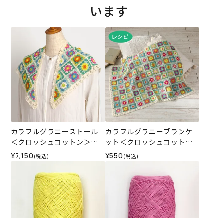
います
カラフルグラニーストール
カラフルグラニーブランケ
＜クロッシュコットン＞
ット＜クロッシュコットン
（編み物 材料セット）
＞（レシピ）
¥7,150
¥550
(税込)
(税込)