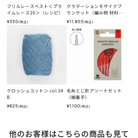
フリルレースベスト＜プラ
グラデーションモザイクブ
イムレース20＞（レシピ）
ランケット（編み物 材料セ
ット）
¥330
¥11,803
(税込)
(税込)
クロッシュコットン col.34
毛糸とじ針アソートセット
B
（細番手）
¥825
¥1,100
(税込)
(税込)
他のお客様はこちらの商品も見て