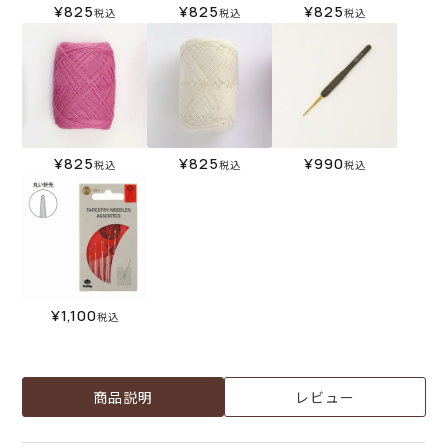
¥
825
¥
825
¥
825
税込
税込
税込
¥
825
¥
825
¥
990
税込
税込
税込
¥
1,100
税込
商品説明
レビュー