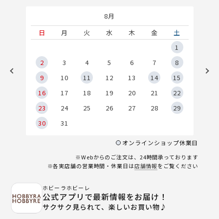
8月
土
日
月
火
水
木
金
土
5
1
2
2
3
4
5
6
7
8
9
9
10
11
12
13
14
15
6
16
17
18
19
20
21
22
23
24
25
26
27
28
29
30
31
オンラインショップ休業日
※Webからのご注文は、24時間承っております
※各実店舗の営業時間・休業日は
店舗情報
をご覧ください
ホビーラホビーレ
公式アプリで最新情報をお届け！
サクサク見られて、楽しいお買い物♪