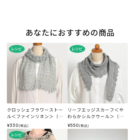
あなたにおすすめの商品
クロッシェフラワーストー
リーフエッジスカーフ＜や
ル＜ファインリネン＞（レ
わらかシルクウール＞（レ
シピ）
シピ）
¥330
¥550
(税込)
(税込)