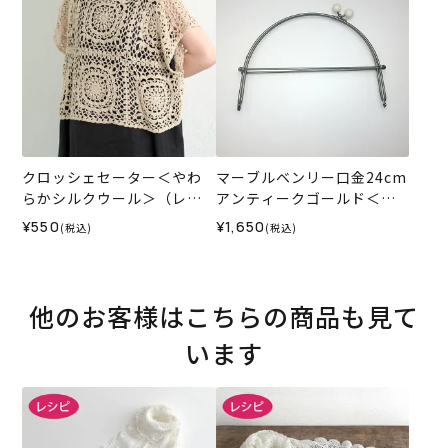
クロッシェセーター＜やわ
マーブルベンリー口金24cm
らかシルクウール＞（レシ
アンティークゴールド＜オ
ピ）
フホワイト＞
¥550
¥1,650
(税込)
(税込)
他のお客様はこちらの商品も見て
います