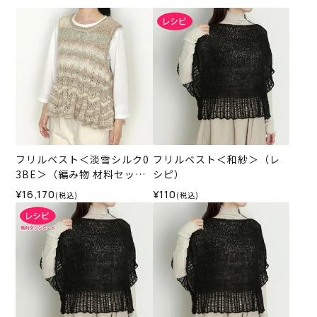
フリルベスト＜淡雪シルク0
フリルベスト＜和紗＞（レ
3BE＞（編み物 材料セッ
シピ）
ト）
¥16,170
¥110
(税込)
(税込)