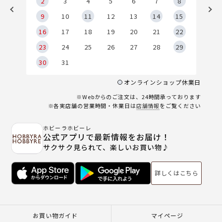
2
2
3
4
5
6
7
8
9
9
10
11
12
13
14
15
6
16
17
18
19
20
21
22
23
24
25
26
27
28
29
30
31
オンラインショップ休業日
※Webからのご注文は、24時間承っております
※各実店舗の営業時間・休業日は
店舗情報
をご覧ください
ホビーラホビーレ
公式アプリで最新情報をお届け！
サクサク見られて、楽しいお買い物♪
詳しくはこちら
お買い物ガイド
マイページ