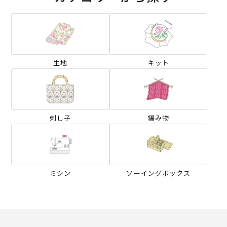
生地
キット
刺し子
編み物
ミシン
ソーイングボックス