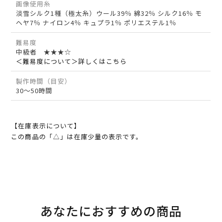
画像使用糸
淡雪シルク1種（極太糸）ウール39％ 綿32％ シルク16％ モ
ヘヤ7％ ナイロン4％ キュプラ1％ ポリエステル1％
難易度
中級者 ★★★☆
＜難易度について＞詳しくはこちら
製作時間（目安）
30～50時間
【在庫表示について】
この商品の「△」は在庫少量の表示です。
あなたにおすすめの商品