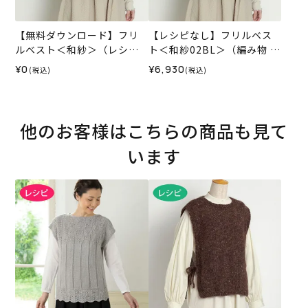
【無料ダウンロード】フリ
【レシピなし】フリルベス
ルベスト＜和紗＞（レシ
ト＜和紗02BL＞（編み物 材
ピ）
料セット）
¥0
¥6,930
(税込)
(税込)
他のお客様はこちらの商品も見て
います