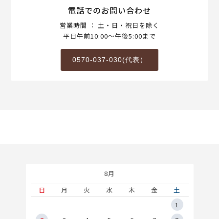
電話でのお問い合わせ
営業時間 ： 土・日・祝日を除く
平日午前10:00～午後5:00まで
0570-037-030(代表）
8月
土
日
月
火
水
木
金
土
5
1