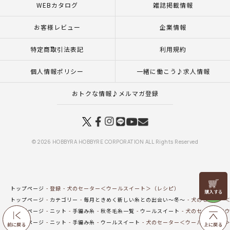
WEBカタログ
雑誌掲載情報
お客様レビュー
企業情報
特定商取引法表記
利用規約
個人情報ポリシー
一緒に働こう♪求人情報
おトクな情報♪メルマガ登録
© 2026 HOBBYRA HOBBYRE CORPORATION ALL Rights Reserved
リリヤン
トップページ
登録
犬のセーター＜ウールスイート＞（レシピ）
フェア
トップページ
カテゴリー
毎月ときめく新しい糸との出会い～冬～
犬のセーター＜
トップページ
ニット
手編み糸
秋冬毛糸一覧
ウールスイート
犬のセーター＜ウ
トップページ
ニット
手編み糸
ウールスイート
犬のセーター＜ウールスイート
前に戻る
上に戻る