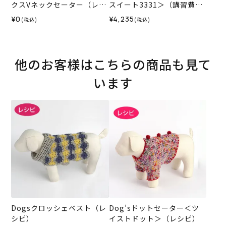
クスVネックセーター（レシ
スイート3331＞（講習費・
ピ）
編み物 材料セット・レシピ
¥0
¥4,235
(税込)
(税込)
入り)【HHCT】
他のお客様はこちらの商品も見て
います
Dogsクロッシェベスト（レ
Dog’sドットセーター＜ツ
シピ）
イストドット＞（レシピ）