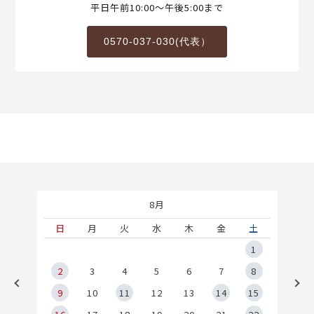
平日午前10:00～午後5:00まで
0570-037-030(代表）
8月
土
日
月
火
水
木
金
土
5
1
2
2
3
4
5
6
7
8
9
9
10
11
12
13
14
15