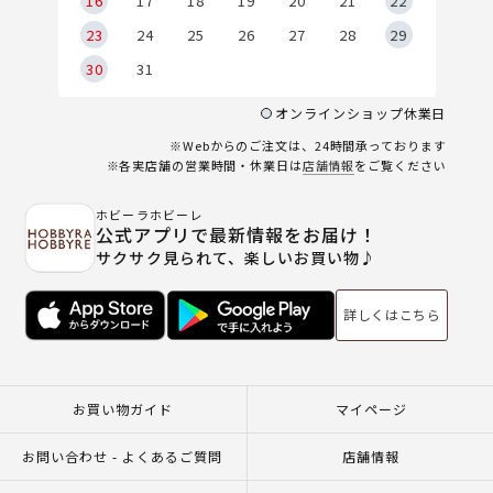
6
16
17
18
19
20
21
22
23
24
25
26
27
28
29
30
31
オンラインショップ休業日
※Webからのご注文は、24時間承っております
※各実店舗の営業時間・休業日は
店舗情報
をご覧ください
ホビーラホビーレ
公式アプリで最新情報をお届け！
サクサク見られて、楽しいお買い物♪
詳しくはこちら
お買い物ガイド
マイページ
お問い合わせ - よくあるご質問
店舗情報