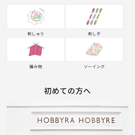
刺しゅう
刺し子
編み物
ソーイング
初めての方へ