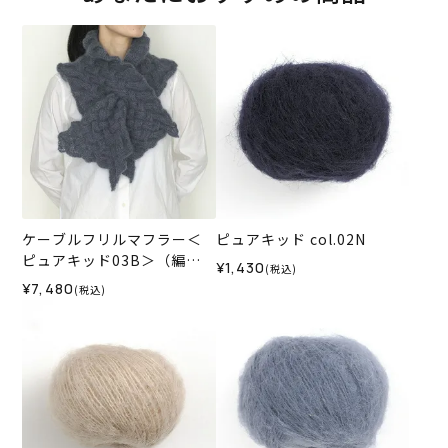
ケーブルフリルマフラー＜
ピュアキッド col.02N
ピュアキッド03B＞（編み
¥1,430
(税込)
物 材料セット）
¥7,480
(税込)