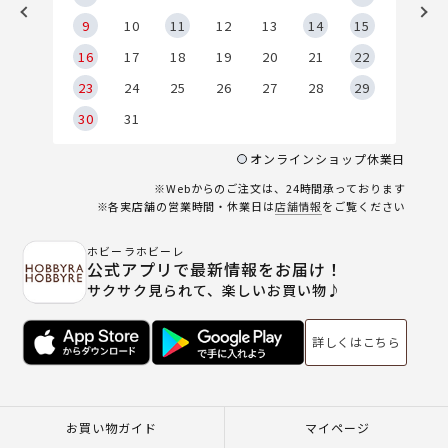
9
9
10
11
12
13
14
15
6
16
17
18
19
20
21
22
23
24
25
26
27
28
29
30
31
オンラインショップ休業日
※Webからのご注文は、24時間承っております
※各実店舗の営業時間・休業日は
店舗情報
をご覧ください
ホビーラホビーレ
公式アプリで最新情報をお届け！
サクサク見られて、楽しいお買い物♪
詳しくはこちら
お買い物ガイド
マイページ