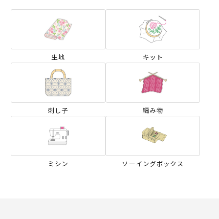
生地
キット
刺し子
編み物
ミシン
ソーイングボックス