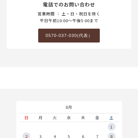
電話でのお問い合わせ
営業時間 ： 土・日・祝日を除く
平日午前10:00～午後5:00まで
0570-037-030(代表）
8月
土
日
月
火
水
木
金
土
5
1
2
2
3
4
5
6
7
8