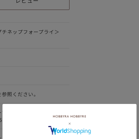
レビュー
プチネップフォープライ＞
を参照ください。
ープライ1種（並太糸）ウー
5％ ポリエステル1％
☆