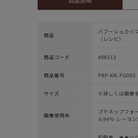
商品説明
バブーシュカ＜
商品
（レシピ）
商品コード
406313
商品番号
PRP-KN-FG005
サイズ
※詳しくは画像
プチネップフォ
画像使用糸
ル94％ レーヨン
初級者 ★★☆