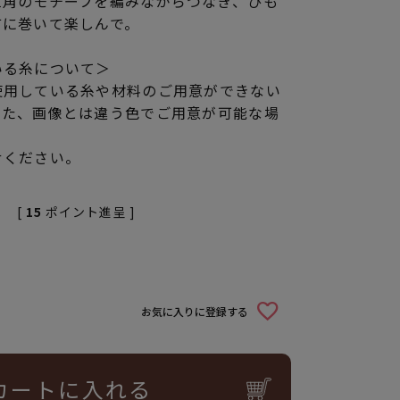
三角のモチーフを編みながらつなぎ、ひも
首に巻いて楽しんで。
いる糸について＞
使用している糸や材料のご用意ができない
また、画像とは違う色でご用意が可能な場
せください。
[
15
ポイント進呈 ]
お気に入りに登録する
カートに入れる