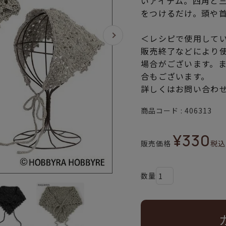
いアイテム。四角と
をつけるだけ。頭や
＜レシピで使用して
販売終了などにより
場合がございます。
合もございます。
詳しくはお問い合わ
商品コード
406313
¥
330
販売価格
税込