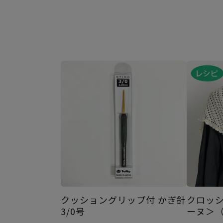
クッショングリップ付 かぎ針
クロッ
3/0号
ーヌ＞