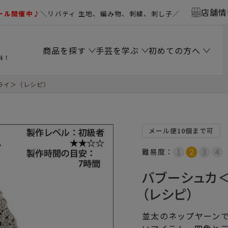
店舗情
ール開催中♪
＼リバティ 生地、編み物、刺繍、刺し子／
商品を探す
手芸を学ぶ
初めての方へ
料！
ライ＞（レシピ）
メール便10個まで可
難易度：
バブーシュカ
（レシピ）
並太のネップヤーン