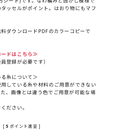
方シート)です。なわ編みと透かし模様で
のタッセルがポイント。はおり物にもマフ
料ダウンロードPDFのカラーコピーで
ロードはこちら≫
会員登録が必要です）
いる糸について＞
使用している糸や材料のご用意ができない
また、画像とは違う色でご用意が可能な場
せください。
[
5
ポイント進呈 ]