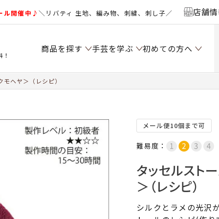
店舗情
ール開催中♪
＼リバティ 生地、編み物、刺繍、刺し子／
商品を探す
手芸を学ぶ
初めての方へ
料！
クモヘヤ＞（レシピ）
メール便10個まで可
難易度：
タッセルスト
＞（レシピ）
シルクとラメの光沢