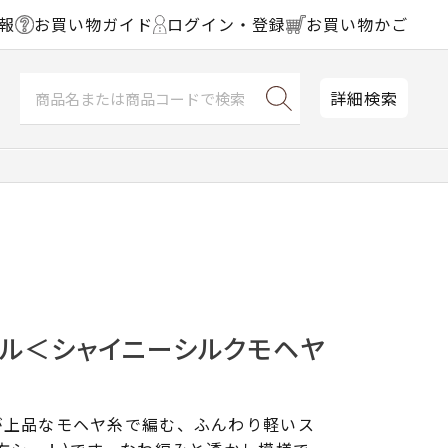
報
お買い物ガイド
ログイン・登録
お買い物かご
詳細検索
ール＜シャイニーシルクモヘヤ
が上品なモヘヤ糸で編む、ふんわり軽いス