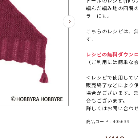
トールのレシピ(作り
編んだ編み地の四隅
ラーにも。
こちらのレシピは、無
す。
レシピの無料ダウン
（ご利用には簡単な
＜レシピで使用して
販売終了などにより
場合がございます。
合もございます。
詳しくはお問い合わ
商品コード
405634