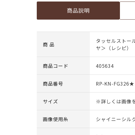
商品説明
タッセルストー
商 品
ヤ＞（レシピ）
商品コード
405634
商品番号
RP-KN-FG326★
サイズ
※詳しくは画像
画像使用糸
シャイニーシル