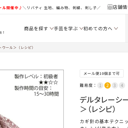
店舗情
ール開催中♪
＼リバティ 生地、編み物、刺繍、刺し子／
商品を探す
手芸を学ぶ
初めての方へ
料！
トウール＞（レシピ）
メール便10個まで可
難易度：
デルタレーシ
＞（レシピ）
カギ針の基本テクニ