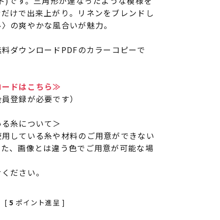
ト)です。三角形が連なったような模様を
むだけで出来上がり。リネンをブレンドし
ル〉の爽やかな風合いが魅力。
料ダウンロードPDFのカラーコピーで
ロードはこちら≫
会員登録が必要です）
いる糸について＞
使用している糸や材料のご用意ができない
また、画像とは違う色でご用意が可能な場
せください。
[
5
ポイント進呈 ]