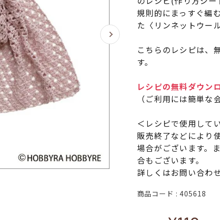
のレシピ(作り方シー
規則的にまっすぐ編
た〈リンネットウー
こちらのレシピは、無
す。
レシピの無料ダウン
（ご利用には簡単な
＜レシピで使用して
販売終了などにより
場合がございます。
合もございます。
詳しくはお問い合わ
商品コード
405618