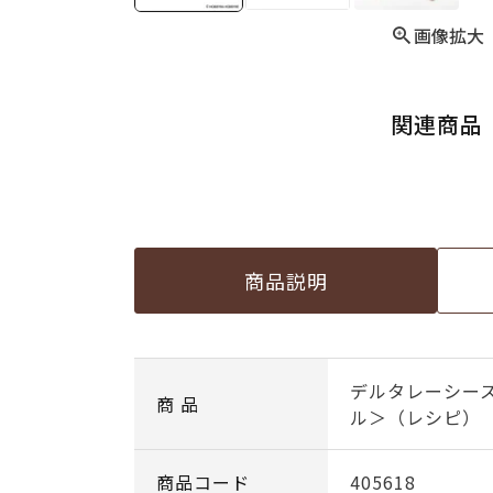
画像拡大
関連商品
商品説明
デルタレーシー
商 品
ル＞（レシピ）
商品コード
405618