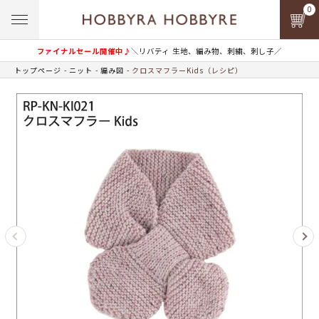
0
ファイナルセール開催中♪
＼リバティ 生地、編み物、刺繍、刺し子／
トップページ
ニット
編み図
クロスマフラーKids（レシピ）