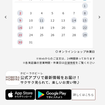
5
1
2
2
3
4
5
6
7
8
9
9
10
11
12
13
14
15
6
16
17
18
19
20
21
22
23
24
25
26
27
28
29
30
31
オンラインショップ休業日
※Webからのご注文は、24時間承っております
※各実店舗の営業時間・休業日は
店舗情報
をご覧ください
ホビーラホビーレ
公式アプリで最新情報をお届け！
サクサク見られて、楽しいお買い物♪
詳しくはこちら