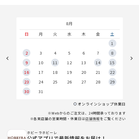
8月
土
日
月
火
水
木
金
土
5
1
2
2
3
4
5
6
7
8
9
9
10
11
12
13
14
15
6
16
17
18
19
20
21
22
23
24
25
26
27
28
29
30
31
オンラインショップ休業日
※Webからのご注文は、24時間承っております
※各実店舗の営業時間・休業日は
店舗情報
をご覧ください
ホビーラホビーレ
公式アプリで最新情報をお届け！