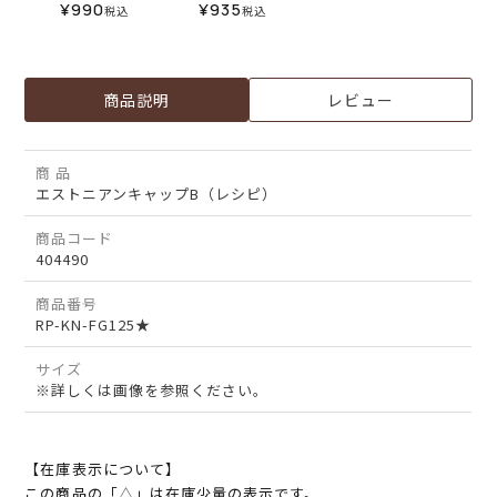
¥
990
¥
935
税込
税込
商品説明
レビュー
商 品
エストニアンキャップB（レシピ）
商品コード
404490
商品番号
RP-KN-FG125★
サイズ
※詳しくは画像を参照ください。
【在庫表示について】
この商品の「△」は在庫少量の表示です。