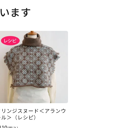
います
フリンジスヌード＜アランウ
ール＞（レシピ）
110
(税込)