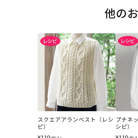
他の
スクエアアランベスト（レシ
プチネ
ピ）
シピ）
¥110
¥110
(税込)
(税込