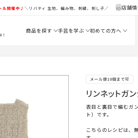
店舗情
ール開催中♪
＼リバティ 生地、編み物、刺繍、刺し子／
商品を探す
手芸を学ぶ
初めての方へ
料！
）
メール便10個まで可
リンネットガン
表目と裏目で編むガ
ト）です。
こちらのレシピは、無
す。