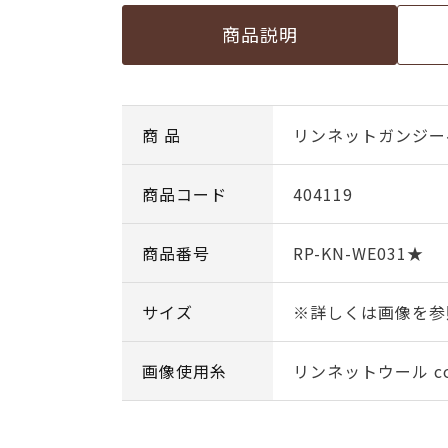
商品説明
商 品
リンネットガンジー
商品コード
404119
商品番号
RP-KN-WE031★
サイズ
※詳しくは画像を参
画像使用糸
リンネットウール col