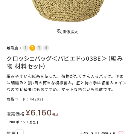
画像拡大
難易度：
クロッシェバッグ＜パピエドゥ03BE＞（編み
物 材料セット）
編みやすい和紙糸を使った、荷物がたくさん入るバッグ。側面
は細編みと鎖2目の簡単な模様編み。底と持ち手は細編みメイン
なので初級者にもおすすめ。マットな色合いも素敵です。
商品コード
442031
¥
6,160
販売価格
税込
[
280
ポイント進呈 ]
お気に入りに登録する