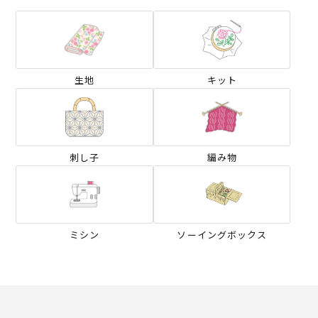
生地
キット
刺し子
編み物
ミシン
ソーイングボックス