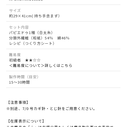
サイズ
約29×41cm( 持ち手含まず）
セット内容
パピエドゥ1種（合太糸）
分類外繊維（和紙）54％ 綿46％
レシピ（つくり方シート）
難易度
初級者 ★★☆☆
＜難易度について＞詳しくはこちら
製作時間（目安）
15～30時間
【注意事項】
※別途、7/0 号カギ針・とじ針をご用意ください。
【在庫表示について】