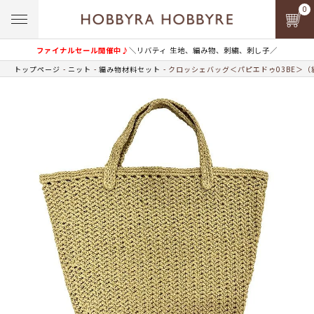
0
ファイナルセール開催中♪
＼リバティ 生地、編み物、刺繍、刺し子／
トップページ
ニット
編み物材料セット
クロッシェバッグ＜パピエドゥ03BE＞（