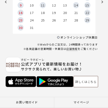
9
9
10
11
12
13
14
15
6
16
17
18
19
20
21
22
23
24
25
26
27
28
29
30
31
オンラインショップ休業日
※Webからのご注文は、24時間承っております
※各実店舗の営業時間・休業日は
店舗情報
をご覧ください
ホビーラホビーレ
公式アプリで最新情報をお届け！
サクサク見られて、楽しいお買い物♪
詳しくはこちら
お買い物ガイド
マイページ