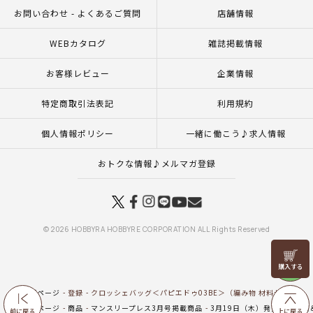
お問い合わせ - よくあるご質問
店舗情報
WEBカタログ
雑誌掲載情報
お客様レビュー
企業情報
特定商取引法表記
利用規約
個人情報ポリシー
一緒に働こう♪求人情報
おトクな情報♪メルマガ登録
© 2026 HOBBYRA HOBBYRE CORPORATION ALL Rights Reserved
リリヤン
フェア
トップページ
登録
クロッシェバッグ＜パピエドゥ03BE＞（編み物 材料セット）
トップページ
商品
マンスリープレス3月号掲載商品
3月19日（木）発売の新商品
前に戻る
上に戻る