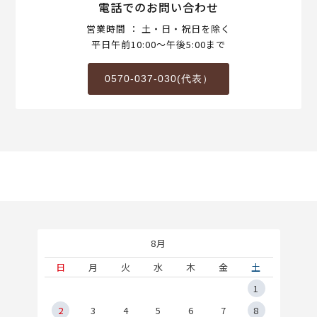
電話でのお問い合わせ
営業時間 ： 土・日・祝日を除く
平日午前10:00～午後5:00まで
0570-037-030(代表）
8月
土
日
月
火
水
木
金
土
5
1
2
2
3
4
5
6
7
8