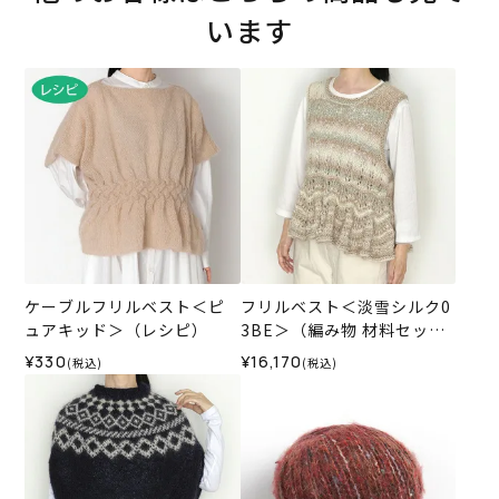
います
ケーブルフリルベスト＜ピ
フリルベスト＜淡雪シルク0
ュアキッド＞（レシピ）
3BE＞（編み物 材料セッ
ト）
¥330
¥16,170
(税込)
(税込)