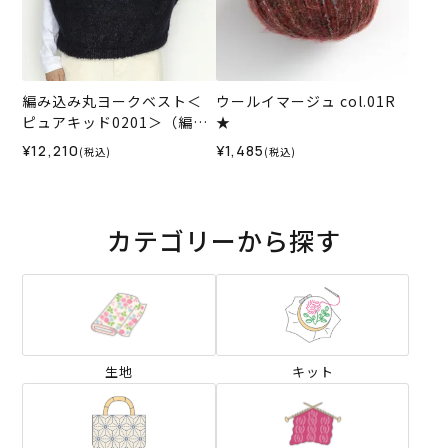
編み込み丸ヨークベスト＜
ウールイマージュ col.01R
ピュアキッド0201＞（編み
★
物 材料セット）
¥12,210
¥1,485
(税込)
(税込)
カテゴリーから探す
生地
キット