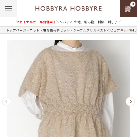
0
ファイナルセール開催中♪
＼リバティ 生地、編み物、刺繍、刺し子／
トップページ
ニット
編み物材料セット
ケーブルフリルベスト＜ピュアキッド04B