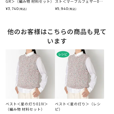
GR＞（編み物 材料セット）
スト＜マーブルフェザー02
GR＞（編み物 材料セット）
¥3,740
¥5,940
(税込)
(税込)
他のお客様はこちらの商品も見て
います
ベスト＜星の灯り01IV＞
ベスト＜星の灯り＞（レシ
（編み物 材料セット）
ピ）