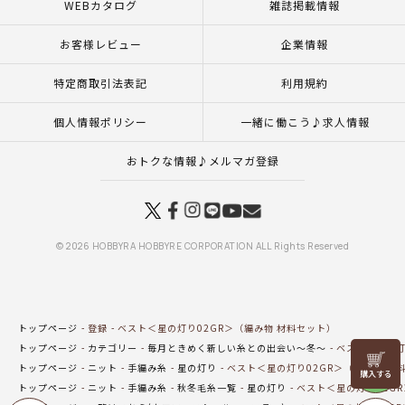
WEBカタログ
雑誌掲載情報
お客様レビュー
企業情報
特定商取引法表記
利用規約
個人情報ポリシー
一緒に働こう♪求人情報
おトクな情報♪メルマガ登録
© 2026 HOBBYRA HOBBYRE CORPORATION ALL Rights Reserved
トップページ
登録
ベスト＜星の灯り02GR＞（編み物 材料セット）
トップページ
カテゴリー
毎月ときめく新しい糸との出会い～冬～
ベスト＜星の灯
リリヤン
トップページ
ニット
手編み糸
星の灯り
ベスト＜星の灯り02GR＞（編み物 材
フェア
トップページ
ニット
手編み糸
秋冬毛糸一覧
星の灯り
ベスト＜星の灯り02GR