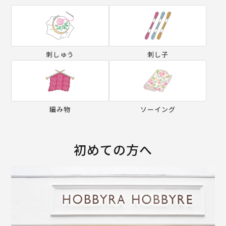
刺しゅう
刺し子
編み物
ソーイング
初めての方へ