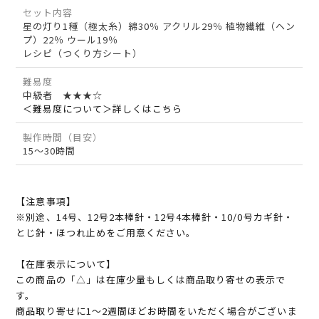
セット内容
星の灯り1種（極太糸）綿30％ アクリル29％ 植物繊維（ヘン
プ）22％ ウール19％
レシピ（つくり方シート）
難易度
中級者 ★★★☆
＜難易度について＞詳しくはこちら
製作時間（目安）
15～30時間
【注意事項】
※別途、14号、12号2本棒針・12号4本棒針・10/0号カギ針・
とじ針・ほつれ止めをご用意ください。
【在庫表示について】
この商品の「△」は在庫少量もしくは商品取り寄せの表示で
す。
商品取り寄せに1～2週間ほどお時間をいただく場合がございま