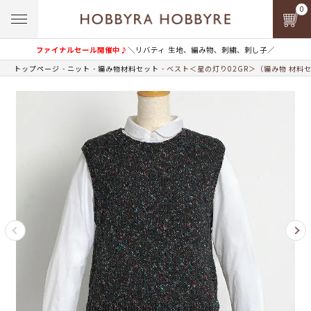
0
ファイナルセール開催中♪
＼リバティ 生地、編み物、刺繍、刺し子／
トップページ
ニット
編み物材料セット
ベスト＜星の灯り02GR＞（編み物 材料