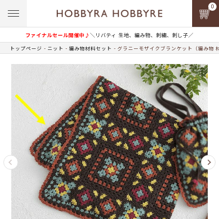
0
ファイナルセール開催中♪
＼リバティ 生地、編み物、刺繍、刺し子／
トップページ
ニット
編み物材料セット
グラニーモザイクブランケット（編み物 