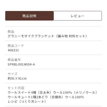
商品説明
レビュー
商品
グラニーモザイクブランケット（編み物 材料セット）
商品コード
406331
商品番号
SPRBL001WI04-A
サイズ
約91×91cm
セット内容
ウールスイート4種（合太糸）ウール100%（メリノウール）
ウールキュート1種2本どり（合細糸）ウール100％
レシピ（つくり方シート）