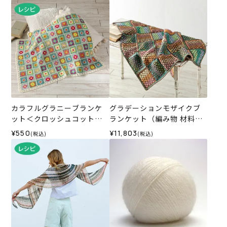
カラフルグラニーブランケ
グラデーションモザイクブ
ット＜クロッシュコットン
ランケット（編み物 材料セ
＞（レシピ）
ット）
¥550
¥11,803
(税込)
(税込)