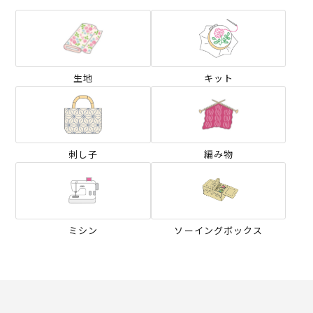
生地
キット
刺し子
編み物
ミシン
ソーイングボックス