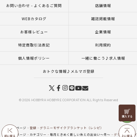
お問い合わせ - よくあるご質問
店舗情報
WEBカタログ
雑誌掲載情報
お客様レビュー
企業情報
特定商取引法表記
利用規約
個人情報ポリシー
一緒に働こう♪求人情報
おトクな情報♪メルマガ登録
© 2026 HOBBYRA HOBBYRE CORPORATION ALL Rights Reserved
リリヤン
フェア
トップページ
登録
グラニーモザイクブランケット（レシピ）
トップページ
カテゴリー
毎月ときめく新しい糸との出会い～冬～
グラニーモザイ
前に戻る
上に戻る