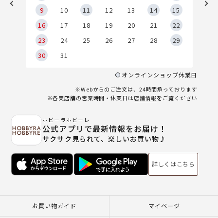
9
9
10
11
12
13
14
15
6
16
17
18
19
20
21
22
23
24
25
26
27
28
29
30
31
オンラインショップ休業日
※Webからのご注文は、24時間承っております
※各実店舗の営業時間・休業日は
店舗情報
をご覧ください
ホビーラホビーレ
公式アプリで最新情報をお届け！
サクサク見られて、楽しいお買い物♪
詳しくはこちら
お買い物ガイド
マイページ