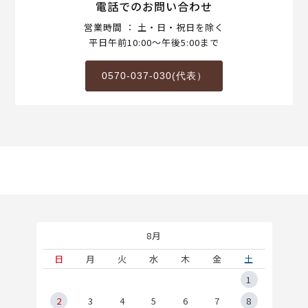
電話でのお問い合わせ
営業時間 ： 土・日・祝日を除く
平日午前10:00～午後5:00まで
0570-037-030(代表）
8月
土
日
月
火
水
木
金
土
5
1
2
2
3
4
5
6
7
8