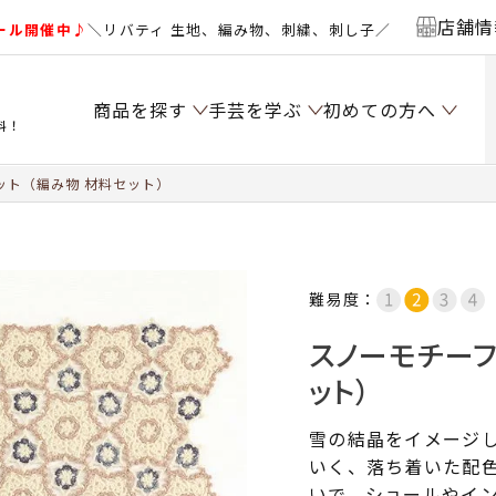
店舗情
ール開催中♪
＼リバティ 生地、編み物、刺繍、刺し子／
商品を探す
手芸を学ぶ
初めての方へ
料！
ット（編み物 材料セット）
難易度：
スノーモチーフ
ット）
雪の結晶をイメージ
いく、落ち着いた配
いで、ショールやイ