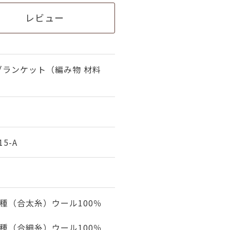
レビュー
ブランケット（編み物 材料
15-A
種（合太糸）ウール100％
）
種（合細糸）ウール100％