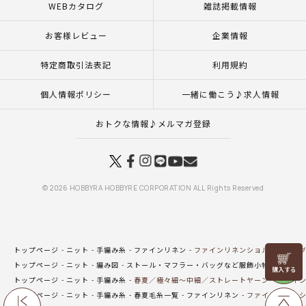
WEBカタログ
雑誌掲載情報
お客様レビュー
企業情報
特定商取引法表記
利用規約
個人情報ポリシー
一緒に働こう♪求人情報
おトクな情報♪メルマガ登録
© 2026 HOBBYRA HOBBYRE CORPORATION ALL Rights Reserved
トップページ
ニット
手編み糸
ファインリネン
ファインリネンショルダーバッ
リリヤン
トップページ
ニット
編み図
ストール・マフラー・バッグなど服飾小物（編み図
フェア
トップページ
ニット
手編み糸
春夏／極々細～中細／ストレートヤーン
ファイン
トップページ
ニット
手編み糸
春夏毛糸一覧
ファインリネン
ファインリネンシ