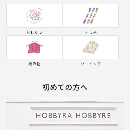
刺しゅう
刺し子
編み物
ソーイング
初めての方へ