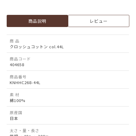
商品説明
レビュー
商 品
クロッシュコットン col.44L
商品コード
404658
商品番号
KNHHC268-44L
素 材
綿100%
原産国
日本
太さ・量・長さ