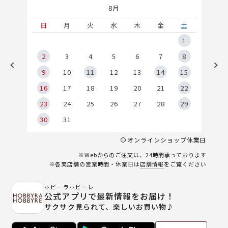
8月
土
日
月
火
水
木
金
土
5
1
2
2
3
4
5
6
7
8
9
9
10
11
12
13
14
15
6
16
17
18
19
20
21
22
23
24
25
26
27
28
29
30
31
オンラインショップ休業日
※Webからのご注文は、24時間承っております
※各実店舗の営業時間・休業日は
店舗情報
をご覧ください
ホビーラホビーレ
公式アプリで最新情報をお届け！
サクサク見られて、楽しいお買い物♪