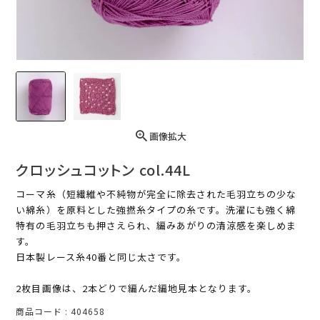
画像拡大
クロッシュコットン col.44L
コーマ糸（短繊維や不純物が完全に除去された毛羽立ちの少な
い綿糸）を原料とした強撚糸タイプの糸です。洗濯にも強く綿
特有の毛羽立ちも押さえられ、編みあがりの清涼感を楽しめま
す。
日本製レース糸40番と同じ太さです。
2枚目画像は、2本どりで編んだ編地見本となります。
商品コード
404658