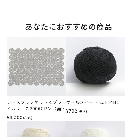
あなたにおすすめの商品
レースブランケット＜プラ
ウールスイート col.44BL
イムレース2006GR＞（編み
¥792
(税込)
物 材料セット）
¥8,360
(税込)