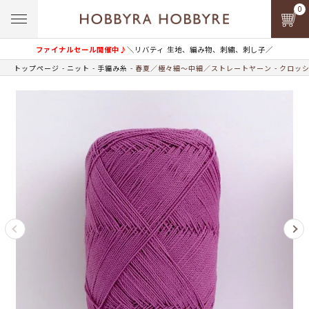
0
ファイナルセール開催中♪
＼リバティ 生地、編み物、刺繍、刺し子／
トップページ
ニット
手編み糸
春夏／極々細～中細／ストレートヤーン
クロッシ