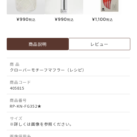
¥
990
¥
990
¥
1,100
税込
税込
税込
商品説明
レビュー
商 品
クローバーモチーフマフラー（レシピ）
商品コード
405815
商品番号
RP-KN-FG352★
サイズ
※詳しくは画像を参照ください。
画像使用糸