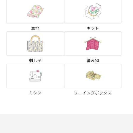
生地
キット
刺し子
編み物
ミシン
ソーイングボックス