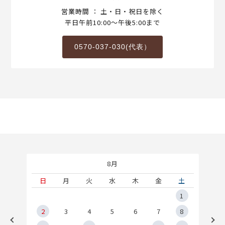
営業時間 ： 土・日・祝日を除く
平日午前10:00～午後5:00まで
0570-037-030(代表）
8月
土
日
月
火
水
木
金
土
5
1
2
2
3
4
5
6
7
8