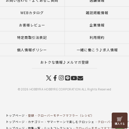
お問い合わせ - よくあるご質問
店舗情報
WEBカタログ
雑誌掲載情報
お客様レビュー
企業情報
特定商取引法表記
利用規約
個人情報ポリシー
一緒に働こう♪求人情報
おトクな情報♪メルマガ登録
© 2026 HOBBYRA HOBBYRE CORPORATION ALL Rights Reserved
トップページ
登録
クローバーモチーフマフラー（レシピ）
リリヤン
トップページ
カテゴリー
サマーヤーンで楽しむクロッシェ
クローバーモチーフマ
フェア
トップページ
特集一覧
ニットコレクション
クローバーモチーフマフラー（レシピ