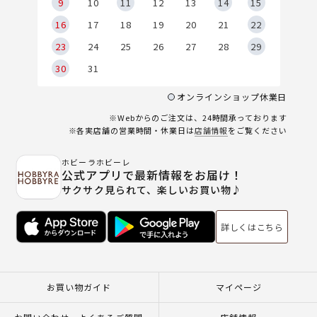
9
9
10
11
12
13
14
15
6
16
17
18
19
20
21
22
23
24
25
26
27
28
29
30
31
オンラインショップ休業日
※Webからのご注文は、24時間承っております
※各実店舗の営業時間・休業日は
店舗情報
をご覧ください
ホビーラホビーレ
公式アプリで最新情報をお届け！
サクサク見られて、楽しいお買い物♪
詳しくはこちら
お買い物ガイド
マイページ