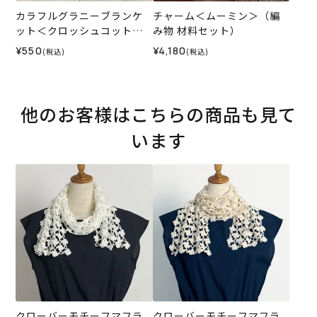
カラフルグラニーブランケ
チャーム＜ムーミン＞（編
ット＜クロッシュコットン
み物 材料セット）
＞（レシピ）
¥550
¥4,180
(税込)
(税込)
他のお客様はこちらの商品も見て
います
クローバーモチーフマフラ
クローバーモチーフマフラ