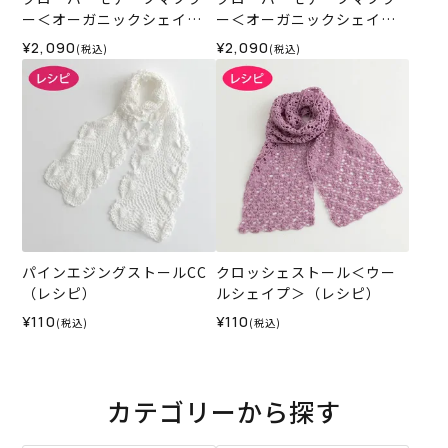
ー＜オーガニックシェイプ1
ー＜オーガニックシェイプ1
3WH＞（編み物 材料セッ
1IV＞（編み物 材料セット）
¥2,090
¥2,090
(税込)
(税込)
ト）
パインエジングストールCC
クロッシェストール＜ウー
（レシピ）
ルシェイプ＞（レシピ）
¥110
¥110
(税込)
(税込)
カテゴリーから探す