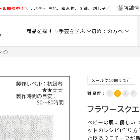
店舗情
ール開催中♪
＼リバティ 生地、編み物、刺繍、刺し子／
商品を探す
手芸を学ぶ
初めての方へ
料！
シピ）
メール便10個まで可
難易度：
フラワースクエ
ベビーの肌に優しい
ットのレシピ(作り方
た技ありモチーフが