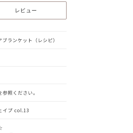
レビュー
アブランケット（レシピ）
を参照ください。
プ col.13
☆