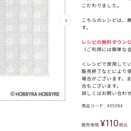
こだわりました。
こちらのレシピは、無
す。
レシピの無料ダウン
（ご利用には簡単な
＜レシピで使用して
販売終了などにより
場合がございます。
合もございます。
詳しくはお問い合わ
商品コード
405084
¥
110
販売価格
税込