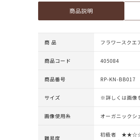
商品説明
商 品
フラワースクエ
商品コード
405084
商品番号
RP-KN-BB017
サイズ
※詳しくは画像
画像使用糸
オーガニックシェイ
初級者 ★★☆
難易度