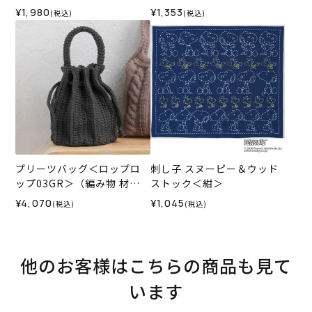
¥1,980
¥1,353
(税込)
(税込)
プリーツバッグ＜ロップロ
刺し子 スヌーピー＆ウッド
ップ03GR＞（編み物 材料
ストック＜紺＞
セット）
¥4,070
¥1,045
(税込)
(税込)
他のお客様はこちらの商品も見て
います