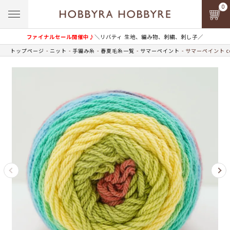
0
ファイナルセール開催中♪
＼リバティ 生地、編み物、刺繍、刺し子／
トップページ
ニット
手編み糸
春夏毛糸一覧
サマーペイント
サマーペイント co