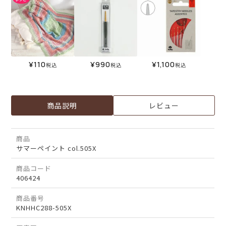
¥
110
¥
990
¥
1,100
税込
税込
税込
商品説明
レビュー
商品
サマーペイント col.505X
商品コード
406424
商品番号
KNHHC288-505X