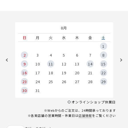
8月
土
日
月
火
水
木
金
土
5
1
2
2
3
4
5
6
7
8
9
9
10
11
12
13
14
15
6
16
17
18
19
20
21
22
23
24
25
26
27
28
29
30
31
オンラインショップ休業日
※Webからのご注文は、24時間承っております
※各実店舗の営業時間・休業日は
店舗情報
をご覧ください