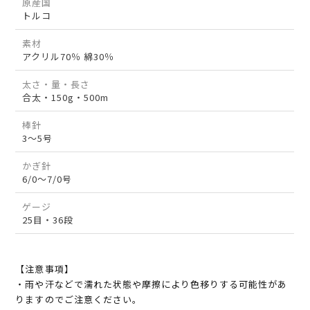
原産国
トルコ
素材
アクリル70％ 綿30％
太さ・量・長さ
合太・150g・500m
棒針
3～5号
かぎ針
6/0～7/0号
ゲージ
25目・36段
【注意事項】
・雨や汗などで濡れた状態や摩擦により色移りする可能性があ
りますのでご注意ください。