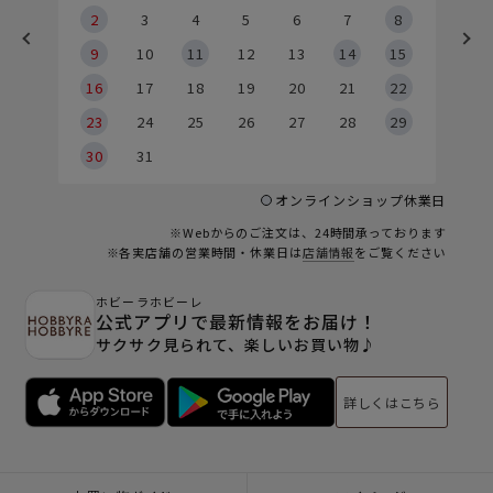
2
2
3
4
5
6
7
8
9
9
10
11
12
13
14
15
6
16
17
18
19
20
21
22
23
24
25
26
27
28
29
30
31
オンラインショップ休業日
※Webからのご注文は、24時間承っております
※各実店舗の営業時間・休業日は
店舗情報
をご覧ください
ホビーラホビーレ
公式アプリで最新情報をお届け！
サクサク見られて、楽しいお買い物♪
詳しくはこちら