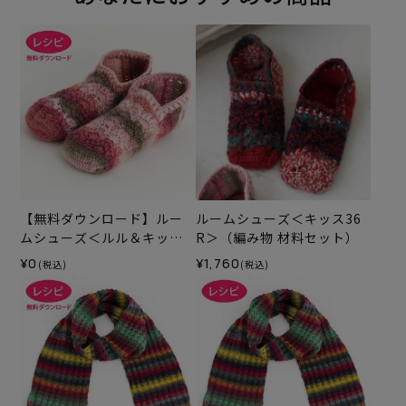
【無料ダウンロード】ルー
ルームシューズ＜キッス36
ムシューズ＜ルル＆キッス
R＞（編み物 材料セット）
＞（レシピ）
¥0
¥1,760
(税込)
(税込)