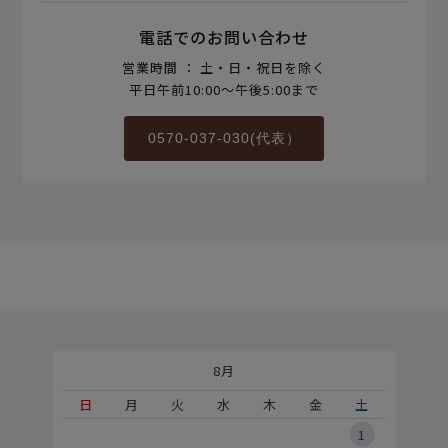
電話でのお問い合わせ
営業時間 ： 土・日・祝日を除く
平日午前10:00～午後5:00まで
0570-037-030(代表）
8月
土
日
月
火
水
木
金
土
5
1