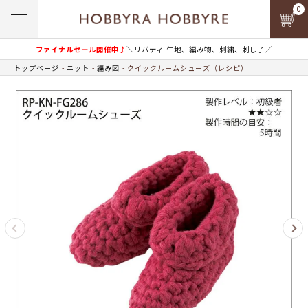
0
ファイナルセール開催中♪
＼リバティ 生地、編み物、刺繍、刺し子／
トップページ
ニット
編み図
クイックルームシューズ（レシピ）