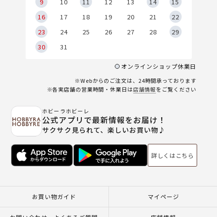
9
9
10
11
12
13
14
15
6
16
17
18
19
20
21
22
23
24
25
26
27
28
29
30
31
オンラインショップ休業日
※Webからのご注文は、24時間承っております
※各実店舗の営業時間・休業日は
店舗情報
をご覧ください
ホビーラホビーレ
公式アプリで最新情報をお届け！
サクサク見られて、楽しいお買い物♪
詳しくはこちら
お買い物ガイド
マイページ