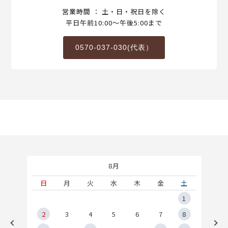
営業時間 ： 土・日・祝日を除く
平日午前10:00～午後5:00まで
0570-037-030(代表）
8月
土
日
月
火
水
木
金
土
5
1
2
2
3
4
5
6
7
8