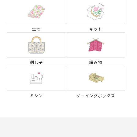
生地
キット
刺し子
編み物
ミシン
ソーイングボックス