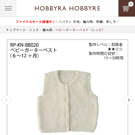
0
ファイナルセール開催中♪
＼リバティ 生地、編み物、刺繍、刺し子／
トップページ
ニット
編み図
ベビーガーターベスト（レシピ）