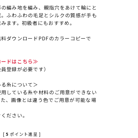
形の編み地を編み、親指穴をあけて輪にと
成。ふわふわの毛足とシルクの質感が手も
包みます。初級者にもおすすめ。
料ダウンロードPDFのカラーコピーで
ロードはこちら≫
会員登録が必要です）
いる糸について＞
使用している糸や材料のご用意ができない
また、画像とは違う色でご用意が可能な場
せください。
[
5
ポイント進呈 ]