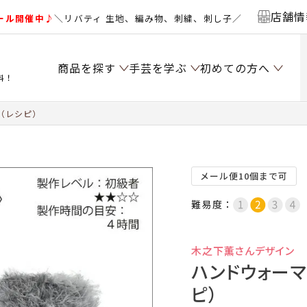
店舗情
ール開催中♪
＼リバティ 生地、編み物、刺繍、刺し子／
商品を探す
手芸を学ぶ
初めての方へ
料！
（レシピ）
メール便10個まで可
難易度：
木之下薫さんデザイン
ハンドウォーマ
ピ）