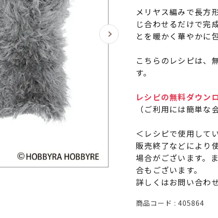
メリヤス編みで長方
じ合わせるだけで完
とを暖かく華やかに
こちらのレシピは、無
す。
レシピの無料ダウン
（ご利用には簡単な
＜レシピで使用して
販売終了などにより
場合がございます。
合もございます。
詳しくはお問い合わ
商品コード
405864