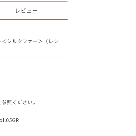
レビュー
ー＜シルクファー＞（レシ
を参照ください。
.05GR