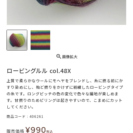
画像拡大
ロービングルル col.48X
上質で柔らかなウールにモヘヤをブレンドし、糸に撚る前にか
すり染めにし、殆ど撚りをかけずに紡績したロービングタイプ
の糸です。ロングピッチの色の変化で色々な編地が楽しめま
す。甘撚りのためピリングは起きやすいので、こまめにカット
してください。
商品コード
406261
¥
990
販売価格
税込