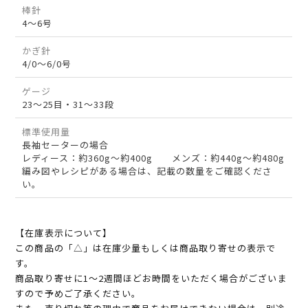
棒針
4～6号
かぎ針
4/0～6/0号
ゲージ
23～25目・31～33段
標準使用量
長袖セーターの場合
レディース：約360g～約400g メンズ：約440g～約480g
編み図やレシピがある場合は、記載の数量をご確認くださ
い。
【在庫表示について】
この商品の「△」は在庫少量もしくは商品取り寄せの表示で
す。
商品取り寄せに1～2週間ほどお時間をいただく場合がございま
すので予めご了承ください。