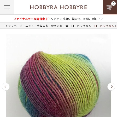
0
ファイナルセール開催中♪
＼リバティ 生地、編み物、刺繍、刺し子／
トップページ
ニット
手編み糸
秋冬毛糸一覧
ロービングルル
ロービングルル co