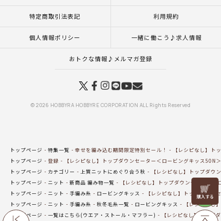
特定商取引法表記
利用規約
個人情報ポリシー
一緒に働こう♪求人情報
おトクな情報♪メルマガ登録
© 2026 HOBBYRA HOBBYRE CORPORATION ALL Rights Reserved
トップページ
特集一覧
幸せを編み込む期間限定特別セール！
【レシピなし】トッ
トップページ
登録
【レシピなし】トップダウンセーター＜ロービングキッス50N＞
トップページ
カテゴリー
上質ニットにめぐり合う秋
【レシピなし】トップダウン
トップページ
ニット
新商品 編み物一覧
【レシピなし】トップダウンセーター＜ロ
リリヤン
トップページ
ニット
手編み糸
ロービングキッス
【レシピなし】トップダウンセ
フェア
トップページ
ニット
手編み糸
秋冬毛糸一覧
ロービングキッス
【レシピなし】
トップページ
一覧はこちら(ウエア・ストール・マフラー)
【レシピなし】トップダ