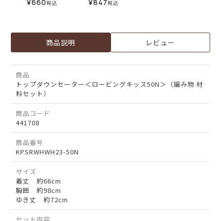
¥
660
¥
847
税込
税込
商品説明
レビュー
商品
トップダウンセーター＜ロービングキッス50N＞（編み物 材
料セット）
商品コード
441708
商品番号
KPSRWHWH23-50N
サイズ
着丈 約66cm
胸囲 約98cm
ゆき丈 約72cm
セット内容