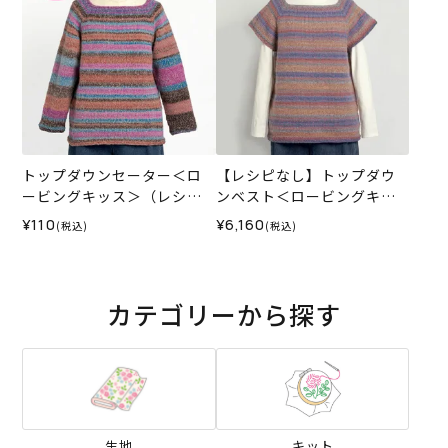
トップダウンセーター＜ロ
【レシピなし】トップダウ
ービングキッス＞（レシ
ンベスト＜ロービングキッ
ピ）
ス58P＞（編み物 材料セッ
¥110
¥6,160
(税込)
(税込)
ト）
カテゴリーから探す
生地
キット