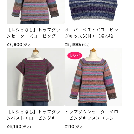
【レシピなし】トップダウ
オーバーベスト＜ロービン
ンセーター＜ロービングキ
グキッス50N＞（編み物 材
ッス59P＞（編み物 材料セ
料セット）
¥8,800
¥5,390
(税込)
(税込)
ット）
【レシピなし】トップダウ
トップダウンセーター＜ロ
ンベスト＜ロービングキッ
ービングキッス＞（レシ
ス57R＞（編み物 材料セッ
ピ）
¥6,160
¥110
(税込)
(税込)
ト）