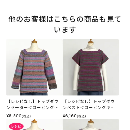
他のお客様はこちらの商品も見て
います
【レシピなし】トップダウ
【レシピなし】トップダウ
ンセーター＜ロービングキ
ンベスト＜ロービングキッ
ッス59P＞（編み物 材料セ
ス57R＞（編み物 材料セッ
¥8,800
¥6,160
(税込)
(税込)
ット）
ト）