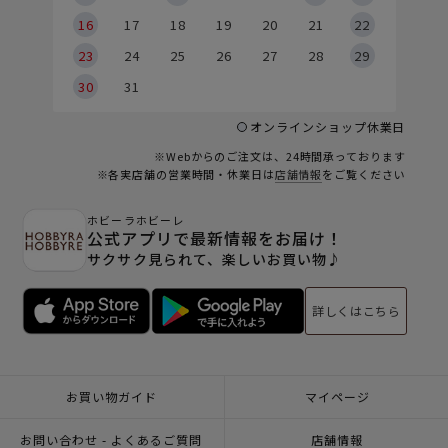
6
16
17
18
19
20
21
22
23
24
25
26
27
28
29
30
31
オンラインショップ休業日
※Webからのご注文は、24時間承っております
※各実店舗の営業時間・休業日は
店舗情報
をご覧ください
ホビーラホビーレ
公式アプリで最新情報をお届け！
サクサク見られて、楽しいお買い物♪
詳しくはこちら
お買い物ガイド
マイページ
お問い合わせ - よくあるご質問
店舗情報