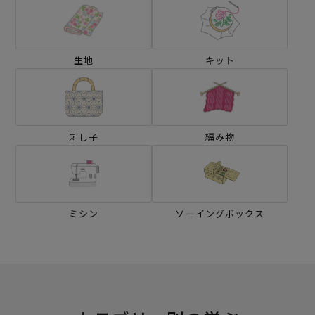
生地
キット
刺し子
編み物
ミシン
ソーイングボックス