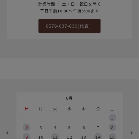
営業時間 ： 土・日・祝日を除く
平日午前10:00～午後5:00まで
0570-037-030(代表）
8月
土
日
月
火
水
木
金
土
5
1
2
2
3
4
5
6
7
8
9
9
10
11
12
13
14
15