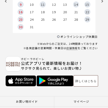
9
9
10
11
12
13
14
15
6
16
17
18
19
20
21
22
23
24
25
26
27
28
29
30
31
オンラインショップ休業日
※Webからのご注文は、24時間承っております
※各実店舗の営業時間・休業日は
店舗情報
をご覧ください
ホビーラホビーレ
公式アプリで最新情報をお届け！
サクサク見られて、楽しいお買い物♪
詳しくはこちら
お買い物ガイド
マイページ