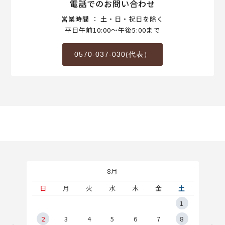
電話でのお問い合わせ
営業時間 ： 土・日・祝日を除く
平日午前10:00～午後5:00まで
0570-037-030(代表）
8月
土
日
月
火
水
木
金
土
5
1
2
2
3
4
5
6
7
8