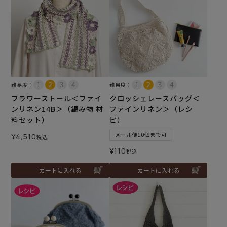
難易度：
難易度：
フラワーストール＜ファイ
クロッシェレースバッグ＜
ンリネン14B＞（編み物 材
ファインリネン＞（レシ
料セット）
ピ）
メール便10個まで可
¥
4,510
税込
¥
110
税込
カートに入れる
カートに入れる