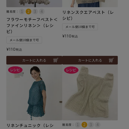
難易度：
リネンスクエアベスト（レ
シピ）
フラワーモチーフベスト＜
ファインリネン＞（レシ
メール便10個まで可
ピ）
¥
110
税込
メール便10個まで可
¥
110
税込
カートに入れる
カートに入れる
リネンチュニック（レシ
難易度：