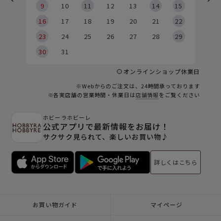
9
9
10
11
12
13
14
15
6
16
17
18
19
20
21
22
23
24
25
26
27
28
29
30
31
オンラインショップ休業日
※Webからのご注文は、24時間承っております
※各実店舗の営業時間・休業日は
店舗情報
をご覧ください
ホビーラホビーレ
公式アプリで最新情報をお届け！
サクサク見られて、楽しいお買い物♪
詳しくはこちら
お買い物ガイド
マイページ