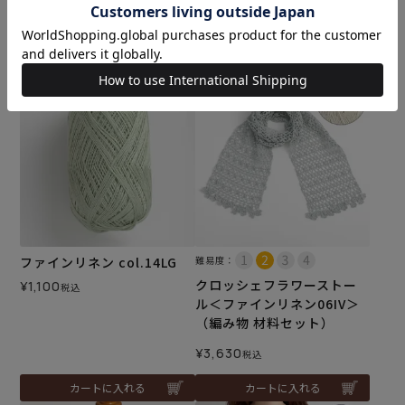
¥
1,100
¥
1,100
税込
税込
カートに入れる
カートに入れる
ファインリネン col.14LG
難易度：
クロッシェフラワーストー
¥
1,100
税込
ル＜ファインリネン06IV＞
（編み物 材料セット）
¥
3,630
税込
カートに入れる
カートに入れる