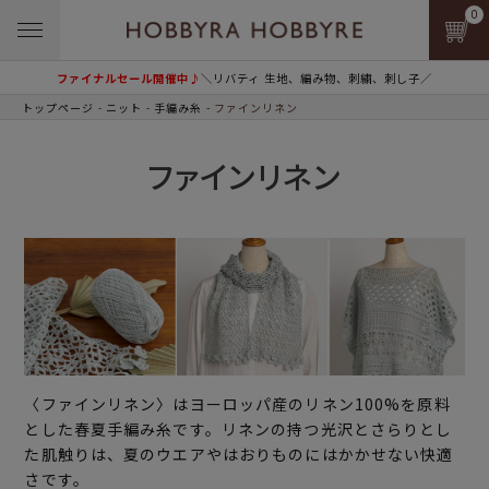
0
ファイナルセール開催中♪
＼リバティ 生地、編み物、刺繍、刺し子／
トップページ
ニット
手編み糸
ファインリネン
ファインリネン
〈ファインリネン〉はヨーロッパ産のリネン100%を原料
とした春夏手編み糸です。リネンの持つ光沢とさらりとし
た肌触りは、夏のウエアやはおりものにはかかせない快適
さです。