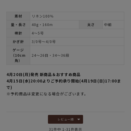
素材
リネン100％
量・長さ
40g・160m
太さ
中細
棒針
4～5号
かぎ針
3/0号～4/0号
ゲージ
（10cm
24～26目・34～36段
角）
4月20日(月)発売 新商品＆おすすめ商品
4月15日(水)20:00よりご予約承り開始(4月19日(日)17:00ま
で)
※予約商品は変更になる場合がございます。
レビュー順
31
件中
1
-
31
件表示