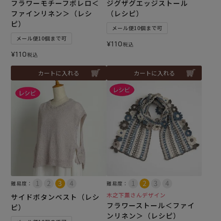
フラワーモチーフボレロ＜
ジグザグエッジストール
ファインリネン＞（レシ
（レシピ）
ピ）
メール便10個まで可
メール便10個まで可
¥
110
税込
¥
110
税込
カートに入れる
カートに入れる
難易度：
難易度：
木之下薫さんデザイン
サイドボタンベスト（レシ
フラワーストール＜ファイ
ピ）
ンリネン＞（レシピ）