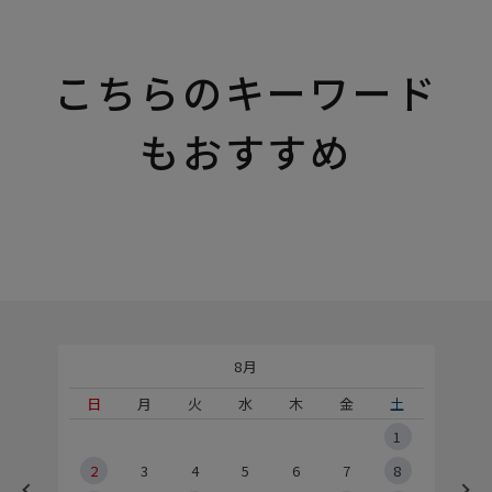
こちらのキーワード
もおすすめ
8月
土
日
月
火
水
木
金
土
5
1
2
2
3
4
5
6
7
8