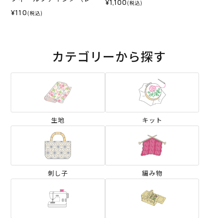
¥1,100
(税込)
ピ）
¥110
(税込)
カテゴリーから探す
生地
キット
刺し子
編み物