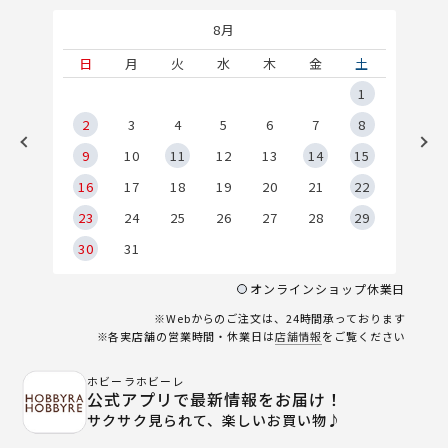
8月
土
日
月
火
水
木
金
土
5
1
2
2
3
4
5
6
7
8
9
9
10
11
12
13
14
15
6
16
17
18
19
20
21
22
23
24
25
26
27
28
29
30
31
オンラインショップ休業日
※Webからのご注文は、24時間承っております
※各実店舗の営業時間・休業日は
店舗情報
をご覧ください
ホビーラホビーレ
公式アプリで最新情報をお届け！
サクサク見られて、楽しいお買い物♪