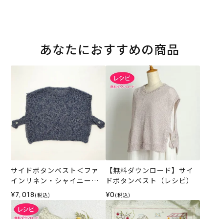
あなたにおすすめの商品
サイドボタンベスト＜ファ
【無料ダウンロード】サイ
インリネン・シャイニーフ
ドボタンベスト（レシピ）
ィル0402＞（編み物 材料セ
¥7,018
¥0
(税込)
(税込)
ット）