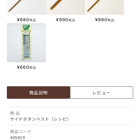
¥
880
¥
990
¥
880
税込
税込
税込
¥
660
税込
商品説明
レビュー
商 品
サイドボタンベスト（レシピ）
商品コード
405819