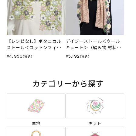
【レシピなし】ボタニカル
デイジーストール＜ウール
ストール＜コットンフィー
キュート＞（編み物 材料セ
ルファイン09A＞（編み物
ット）
¥4,950
¥5,192
(税込)
(税込)
材料セット）
カテゴリーから探す
生地
キット