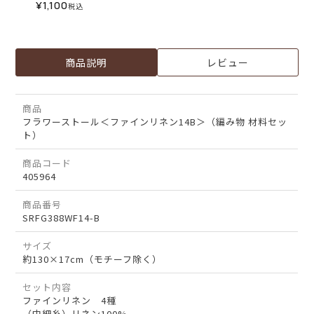
¥
1,100
税込
商品説明
レビュー
商品
フラワーストール＜ファインリネン14B＞（編み物 材料セッ
ト）
商品コード
405964
商品番号
SRFG388WF14-B
サイズ
約130×17cm（モチーフ除く）
セット内容
ファインリネン 4種
（中細糸）リネン100%