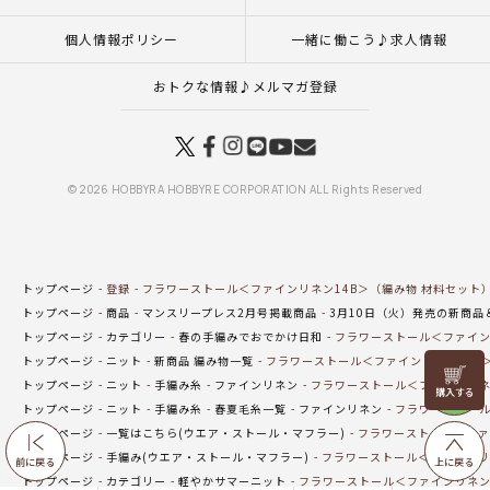
個人情報ポリシー
一緒に働こう♪求人情報
おトクな情報♪メルマガ登録
© 2026 HOBBYRA HOBBYRE CORPORATION ALL Rights Reserved
トップページ
登録
フラワーストール＜ファインリネン14B＞（編み物 材料セット
トップページ
商品
マンスリープレス2月号掲載商品
3月10日（火）発売の新商品
トップページ
カテゴリー
春の手編みでおでかけ日和
フラワーストール＜ファイン
トップページ
ニット
新商品 編み物一覧
フラワーストール＜ファインリネン14B
リリヤン
トップページ
ニット
手編み糸
ファインリネン
フラワーストール＜ファインリネ
フェア
トップページ
ニット
手編み糸
春夏毛糸一覧
ファインリネン
フラワーストール
トップページ
一覧はこちら(ウエア・ストール・マフラー)
フラワーストール＜ファ
トップページ
手編み(ウエア・ストール・マフラー)
フラワーストール＜ファインリネ
前に戻る
上に戻る
トップページ
カテゴリー
軽やかサマーニット
フラワーストール＜ファインリネン1