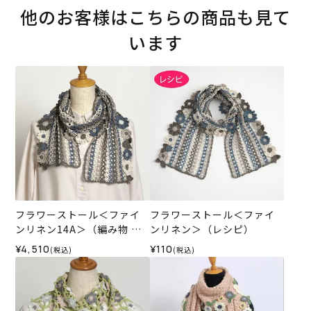
他のお客様はこちらの商品も見て
います
フラワーストール＜ファイ
フラワーストール＜ファイ
ンリネン14A＞（編み物 材
ンリネン＞（レシピ）
料セット）
¥4,510
¥110
(税込)
(税込)