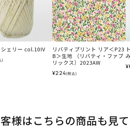
ェリー col.10IV
リバティプリント リア＜P23
B＞生地 （リバティ・ファブ
込)
リックス）2023AW
¥
¥224
(税込)
お客様はこちらの商品も見て