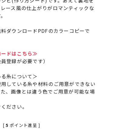
シピ(作り方シート)です。あえて裏地を
クレース風の仕上がりがロマンティックな
す。
料ダウンロードPDFのカラーコピーで
ロードはこちら≫
会員登録が必要です）
いる糸について＞
使用している糸や材料のご用意ができない
また、画像とは違う色でご用意が可能な場
せください。
[
5
ポイント進呈 ]