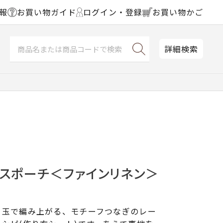
報
お買い物ガイド
ログイン・登録
お買い物かご
詳細検索
ースポーチ＜ファインリネン＞
１玉で編み上がる、モチーフつなぎのレー