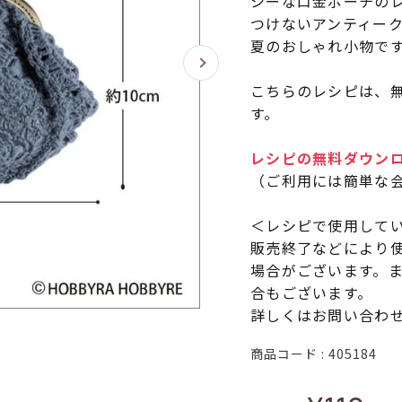
シーな口金ポーチのレ
つけないアンティー
夏のおしゃれ小物で
こちらのレシピは、無
す。
レシピの無料ダウン
（ご利用には簡単な
＜レシピで使用して
販売終了などにより
場合がございます。
合もございます。
詳しくはお問い合わ
商品コード
405184