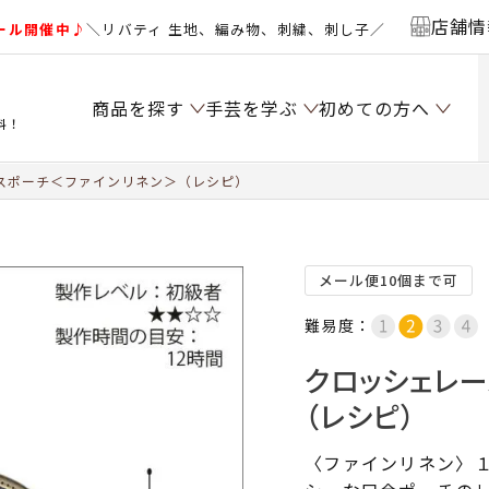
店舗情
ール開催中♪
＼リバティ 生地、編み物、刺繍、刺し子／
商品を探す
手芸を学ぶ
初めての方へ
料！
スポーチ＜ファインリネン＞（レシピ）
メール便10個まで可
難易度：
クロッシェレ
（レシピ）
〈ファインリネン〉