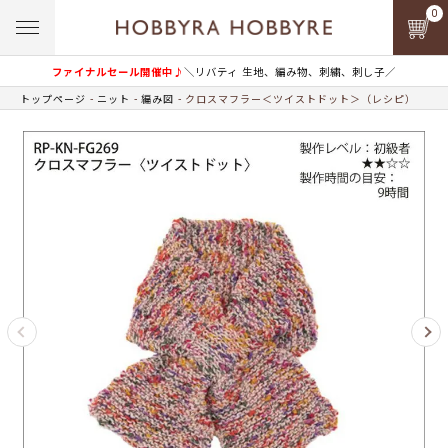
0
ファイナルセール開催中♪
＼リバティ 生地、編み物、刺繍、刺し子／
トップページ
ニット
編み図
クロスマフラー＜ツイストドット＞（レシピ）