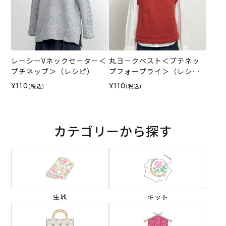
レーシーVネックセーター＜
丸ヨークベスト＜プチネッ
プチネップ＞（レシピ）
プフォープライ＞（レシ
ピ）
¥110
¥110
(税込)
(税込)
カテゴリーから探す
生地
キット