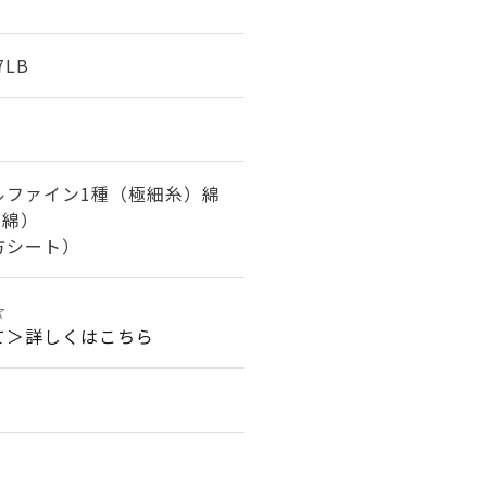
7LB
ルファイン1種（極細糸）綿
ト綿）
方シート）
☆☆
て＞詳しくはこちら