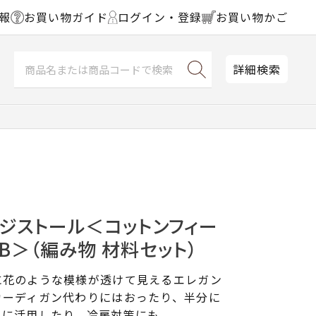
報
お買い物ガイド
ログイン・登録
お買い物かご
詳細検索
ジストール＜コットンフィー
LB＞（編み物 材料セット）
に花のような模様が透けて見えるエレガン
カーディガン代わりにはおったり、半分に
トに活用したり、冷房対策にも。