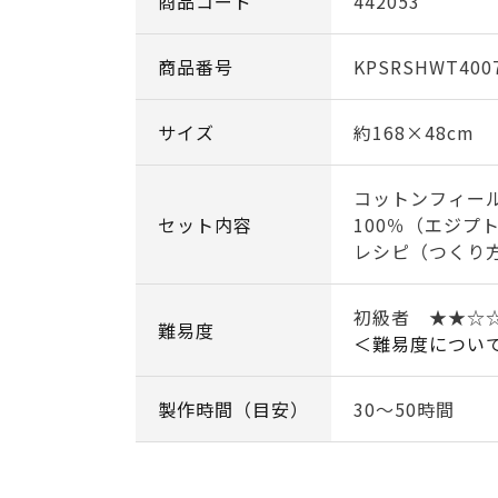
商品コード
442053
商品番号
KPSRSHWT400
サイズ
約168×48cm
コットンフィー
セット内容
100％（エジプ
レシピ（つくり
初級者 ★★
難易度
＜難易度につい
製作時間（目安）
30～50時間