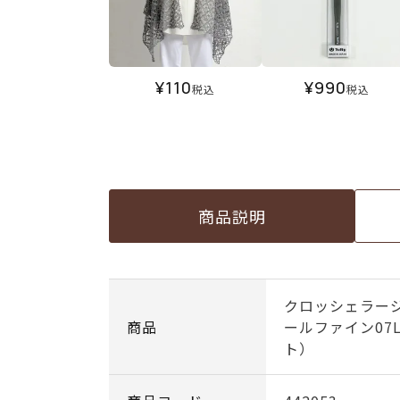
¥
110
¥
990
税込
税込
商品説明
クロッシェラー
商品
ールファイン07
ト）