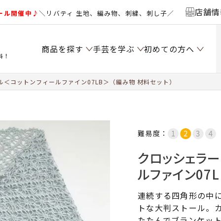
店舗情
ール開催中♪
＼リバティ 生地、編み物、刺繍、刺し子／
商品を探す
手芸を学ぶ
初めての方へ
料！
＜コットンフィールファイン07LB＞（編み物 材料セット）
難易度：
クロッシェラー
ルファイン07
連続する四角形の中
トな大判ストール。
たたんでブランケッ