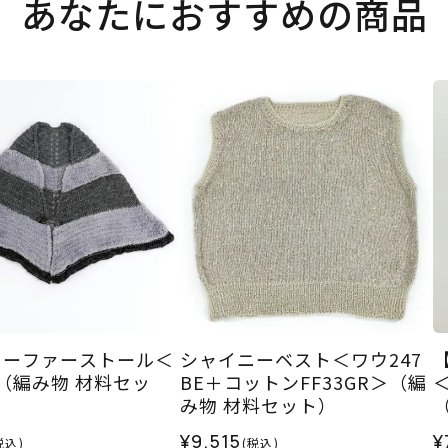
あなたにおすすめの商品
ニーファーストール＜
シャイニーベスト＜ワウ247
＞（編み物 材料セッ
BE＋コットンFF33GR＞（編
み物 材料セット）
¥9,515
¥
税込)
(税込)