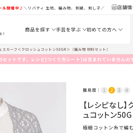
店舗情
ール開催中♪
＼リバティ 生地、編み物、刺繍、刺し子／
商品を探す
手芸を学ぶ
初めての方へ
料！
スカーフ＜クロッシュコットン50GR＞（編み物 材料セット）
のセットです。レシピ(つくり方シート)は含まれていませんの
難易度：
【レシピなし】
ュコットン50
極細コットン糸で編