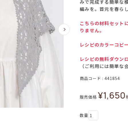
みで完成する簡単な
編みを。首元を春ら
こちらの材料セットに
りません。
レシピのカラーコピー
レシピの無料ダウン
（ご利用には簡単な
商品コード
441854
¥
1,650
販売価格