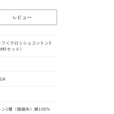
レビュー
ーフ＜クロッシュコットン5
 材料セット）
0GR
ン1種（極細糸）綿100％