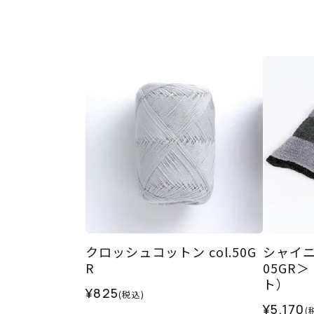
クロッシュコットン col.50G
シャイ
R
05GR
ト）
¥825
(税込)
¥5,170
(