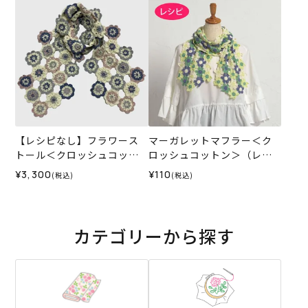
【レシピなし】フラワース
マーガレットマフラー＜ク
トール＜クロッシュコット
ロッシュコットン＞（レシ
ン01B＞（編み物 材料セッ
ピ）
¥3,300
¥110
(税込)
(税込)
ト）
カテゴリーから探す