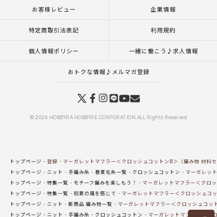
お客様レビュー
企業情報
特定商取引法表記
利用規約
個人情報ポリシー
一緒に働こう♪求人情報
おトクな情報♪メルマガ登録
© 2026 HOBBYRA HOBBYRE CORPORATION ALL Rights Reserved
トップページ
登録
マーガレットマフラー＜クロッシュコットンB＞（編み物 材料
トップページ
ニット
手編み糸
春夏毛糸一覧
クロッシュコットン
マーガレット
トップページ
特集一覧
モチーフ編みを楽しもう！
マーガレットマフラー＜クロッ
トップページ
特集一覧
初夏の風を感じて
マーガレットマフラー＜クロッシュコッ
トップページ
ニット
新商品 編み物一覧
マーガレットマフラー＜クロッシュコット
トップページ
ニット
手編み糸
クロッシュコットン
マーガレットマフラー＜クロ