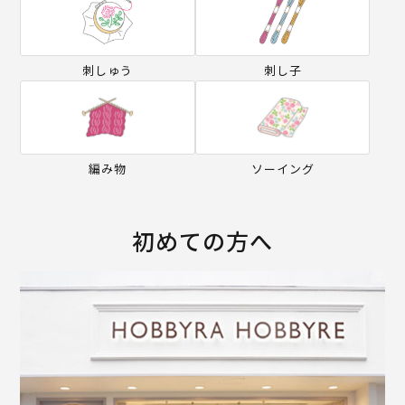
刺しゅう
刺し子
編み物
ソーイング
初めての方へ