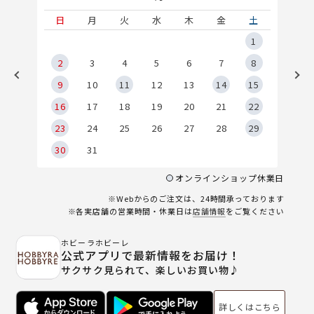
土
日
月
火
水
木
金
土
5
1
2
2
3
4
5
6
7
8
9
9
10
11
12
13
14
15
6
16
17
18
19
20
21
22
23
24
25
26
27
28
29
30
31
オンラインショップ休業日
※Webからのご注文は、24時間承っております
※各実店舗の営業時間・休業日は
店舗情報
をご覧ください
ホビーラホビーレ
公式アプリで最新情報をお届け！
サクサク見られて、楽しいお買い物♪
詳しくはこちら