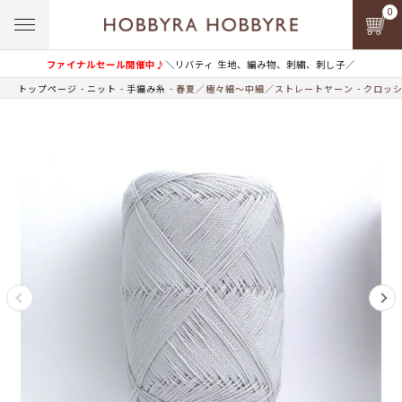
0
ファイナルセール開催中♪
＼リバティ 生地、編み物、刺繍、刺し子／
トップページ
ニット
手編み糸
春夏／極々細～中細／ストレートヤーン
クロッシ