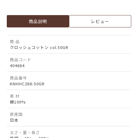
商品説明
レビュー
商 品
クロッシュコットン col.50GR
商品コード
404664
商品番号
KNHHC268-50GR
素 材
綿100%
原産国
日本
太さ・量・長さ