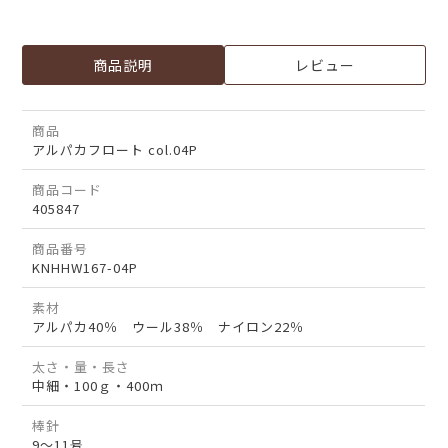
商品説明
レビュー
商品
アルパカフロート col.04P
商品コード
405847
商品番号
KNHHW167-04P
素材
アルパカ40％ ウール38％ ナイロン22％
太さ・量・長さ
中細・100ｇ・400ｍ
棒針
9～11号