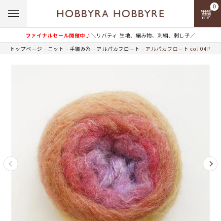
0
ファイナルセール開催中♪
＼リバティ 生地、編み物、刺繍、刺し子／
トップページ
ニット
手編み糸
アルパカフロート
アルパカフロート col.04P