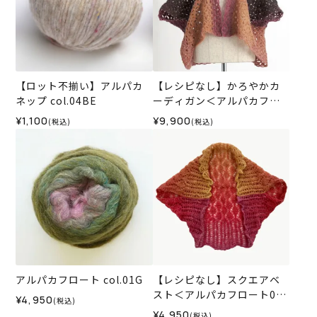
【ロット不揃い】アルパカ
【レシピなし】かろやかカ
ネップ col.04BE
ーディガン＜アルパカフロ
ート04P＞（編み物 材料セ
¥1,100
¥9,900
(税込)
(税込)
ット）
アルパカフロート col.01G
【レシピなし】スクエアベ
スト＜アルパカフロート04P
¥4,950
(税込)
＞（編み物 材料セット）
¥4,950
(税込)