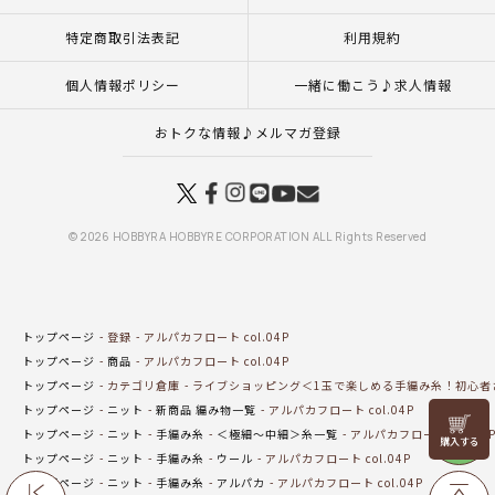
特定商取引法表記
利用規約
個人情報ポリシー
一緒に働こう♪求人情報
おトクな情報♪メルマガ登録
© 2026 HOBBYRA HOBBYRE CORPORATION ALL Rights Reserved
トップページ
登録
アルパカフロート col.04P
トップページ
商品
アルパカフロート col.04P
トップページ
カテゴリ倉庫
ライブショッピング＜1玉で楽しめる手編み糸！初心者
トップページ
ニット
新商品 編み物一覧
アルパカフロート col.04P
リリヤン
トップページ
ニット
手編み糸
＜極細～中細＞糸一覧
アルパカフロート col.04
フェア
トップページ
ニット
手編み糸
ウール
アルパカフロート col.04P
トップページ
ニット
手編み糸
アルパカ
アルパカフロート col.04P