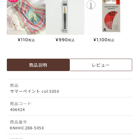
¥
110
¥
990
¥
1,100
税込
税込
税込
商品説明
レビュー
商品
サマーペイント col.505X
商品コード
406424
商品番号
KNHHC288-505X