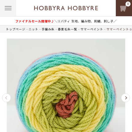
0
ファイナルセール開催中♪
＼リバティ 生地、編み物、刺繍、刺し子／
トップページ
ニット
手編み糸
春夏毛糸一覧
サマーペイント
サマーペイント co