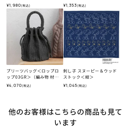
¥1,980
¥1,353
(税込)
(税込)
プリーツバッグ＜ロップロ
刺し子 スヌーピー＆ウッド
ップ03GR＞（編み物 材料
ストック＜紺＞
セット）
¥4,070
¥1,045
(税込)
(税込)
他のお客様はこちらの商品も見て
います