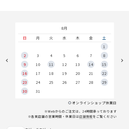
8月
土
日
月
火
水
木
金
土
5
1
2
2
3
4
5
6
7
8
9
9
10
11
12
13
14
15
6
16
17
18
19
20
21
22
23
24
25
26
27
28
29
30
31
オンラインショップ休業日
※Webからのご注文は、24時間承っております
※各実店舗の営業時間・休業日は
店舗情報
をご覧ください