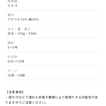
原産国
トルコ
素材
アクリル70％ 綿30％
太さ・量・長さ
合太・150g・500m
棒針
3～5号
かぎ針
6/0～7/0号
ゲージ
25目・36段
【注意事項】
・雨や汗などで濡れた状態や摩擦により色移りする可能性があ
りますのでご注意ください。