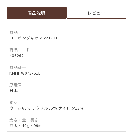
商品説明
レビュー
商品
ロービングキッス col.61L
商品コード
406262
商品番号
KNHHW073-61L
原産国
日本
素材
ウール62% アクリル25% ナイロン13%
太さ・量・長さ
並太・40g・99m