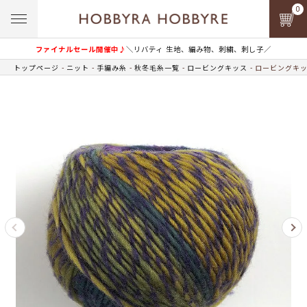
0
ファイナルセール開催中♪
＼リバティ 生地、編み物、刺繍、刺し子／
トップページ
ニット
手編み糸
秋冬毛糸一覧
ロービングキッス
ロービングキッス 