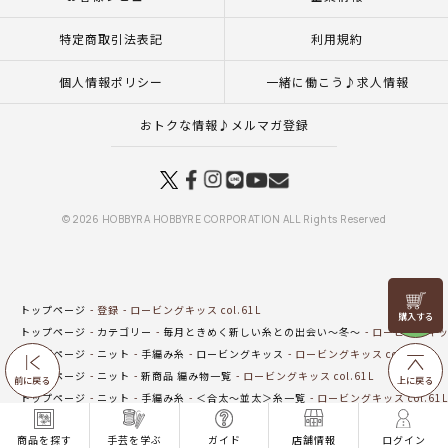
特定商取引法表記
利用規約
個人情報ポリシー
一緒に働こう♪求人情報
おトクな情報♪メルマガ登録
© 2026 HOBBYRA HOBBYRE CORPORATION ALL Rights Reserved
リリヤン
トップページ
登録
ロービングキッス col.61L
フェア
トップページ
カテゴリー
毎月ときめく新しい糸との出会い～冬～
ロービングキッス 
トップページ
ニット
手編み糸
ロービングキッス
ロービングキッス col.61L
トップページ
ニット
新商品 編み物一覧
ロービングキッス col.61L
前に戻る
上に戻る
トップページ
ニット
手編み糸
＜合太～並太＞糸一覧
ロービングキッス col.61L
トップページ
ニット
手編み糸
ウール
ロービングキッス col.61L
商品を探す
手芸を学ぶ
ガイド
店舗情報
ログイン
トップページ
ニット
手編み糸
アクリル
ロービングキッス col.61L