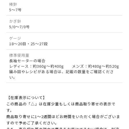
棒針
5～7号
かぎ針
5/0～7/0号
ゲージ
18～20目・25～27段
標準使用量
長袖セーターの場合
レディース：約360g～約400g メンズ：約480g～約520g
編み図やレシピがある場合は、記載の数量をご確認くださ
い。
【在庫表示について】
この商品の「△」は在庫少量もしくは商品取り寄せの表示で
す。
商品取り寄せに1～2週間ほどお時間をいただく場合がございま
すので予めご了承ください。