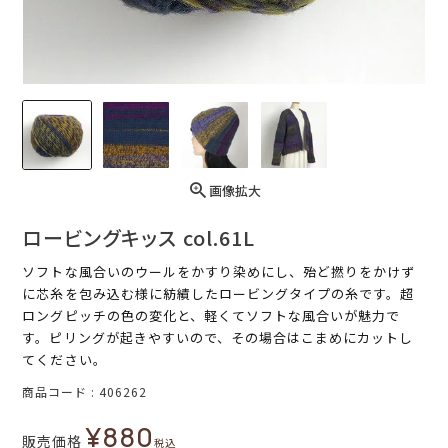
画像拡大
ロービングキッス col.61L
ソフトな風合いのウールをかすり染めにし、殆ど撚りをかけず
に芯糸を包み込む様に紡績したロービングタイプの糸です。超
ロングピッチの色の変化と、軽くてソフトな風合いが魅力で
す。ピリングが起きやすいので、その場合はこまめにカットし
てください。
商品コード
406262
¥
880
販売価格
税込