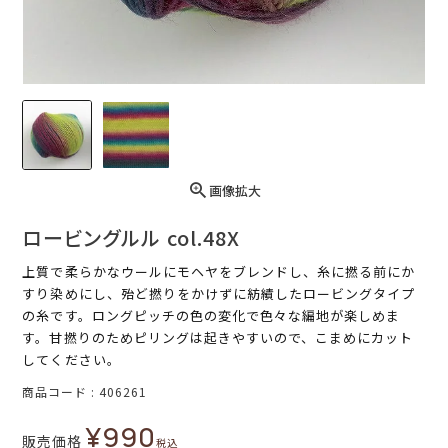
画像拡大
ロービングルル col.48X
上質で柔らかなウールにモヘヤをブレンドし、糸に撚る前にか
すり染めにし、殆ど撚りをかけずに紡績したロービングタイプ
の糸です。ロングピッチの色の変化で色々な編地が楽しめま
す。甘撚りのためピリングは起きやすいので、こまめにカット
してください。
商品コード
406261
¥
990
販売価格
税込