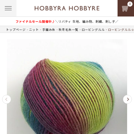
0
ファイナルセール開催中♪
＼リバティ 生地、編み物、刺繍、刺し子／
トップページ
ニット
手編み糸
秋冬毛糸一覧
ロービングルル
ロービングルル co