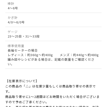
棒針
4～6号
かぎ針
4/0～6/0号
ゲージ
23～25目・31～33段
標準使用量
長袖セーターの場合
レディース：約360g～約400g メンズ：約440g～約480g
編み図やレシピがある場合は、記載の数量をご確認くださ
い。
【在庫表示について】
この商品の「△」は在庫少量もしくは商品取り寄せの表示で
す。
商品取り寄せに1～2週間ほどお時間をいただく場合がございま
すので予めご了承ください。