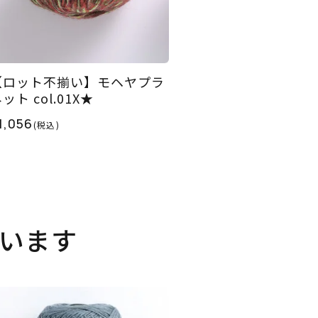
【ロット不揃い】モヘヤプラ
ット col.01X★
1,056
(税込)
います