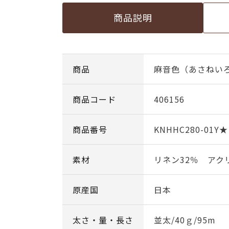
商品説明
商品
麻音色（あさねいろ） 
商品コード
406156
商品番号
KNHHC280-01Y★
素材
リネン32％ アク
原産国
日本
太さ・量・長さ
並太/40ｇ/95m