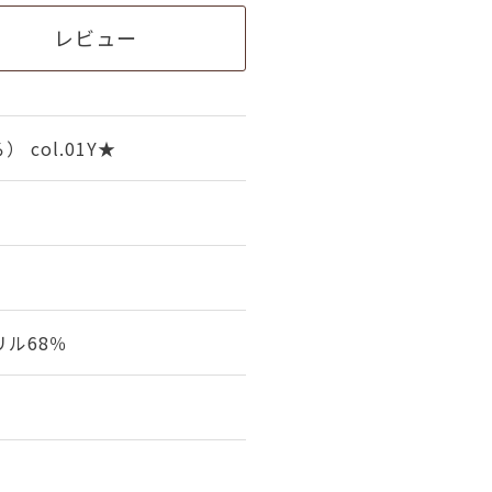
レビュー
col.01Y★
リル68％