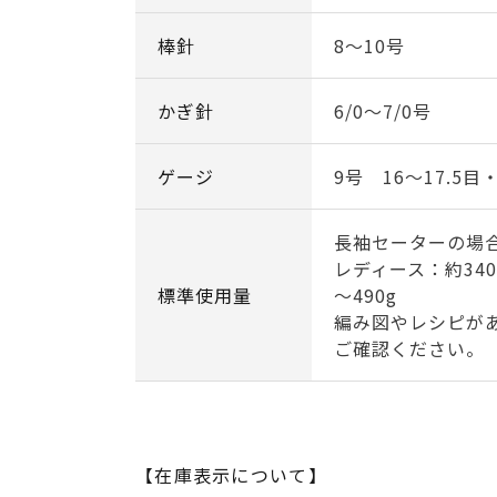
棒針
8～10号
かぎ針
6/0～7/0号
ゲージ
9号 16～17.5目
長袖セーターの場
レディース：約340
標準使用量
～490g
編み図やレシピが
ご確認ください。
【在庫表示について】