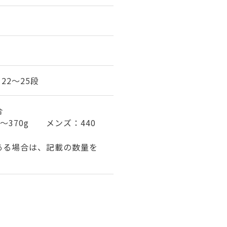
・22～25段
合
～370g メンズ：440
ある場合は、記載の数量を