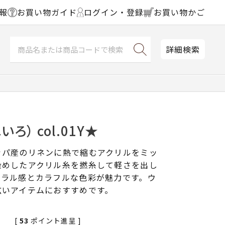
報
お買い物ガイド
ログイン・登録
お買い物かご
詳細検索
ろ） col.01Y★
ッパ産のリネンに熱で縮むアクリルをミッ
染めしたアクリル糸を撚糸して軽さを出し
ュラル感とカラフルな色彩が魅力です。ウ
広いアイテムにおすすめです。
[
53
ポイント進呈 ]