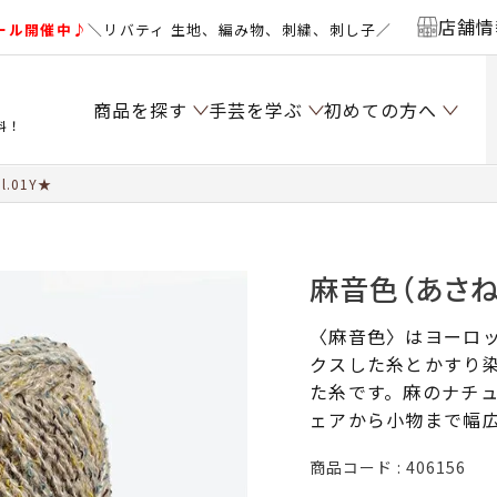
店舗情
ール開催中♪
＼リバティ 生地、編み物、刺繍、刺し子／
商品を探す
手芸を学ぶ
初めての方へ
料！
.01Y★
麻音色（あさねい
〈麻音色〉はヨーロ
クスした糸とかすり
た糸です。麻のナチ
ェアから小物まで幅
商品コード
406156