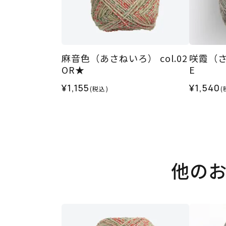
麻音色（あさねいろ） col.02
咲霞（さき
OR★
E
¥1,155
¥1,540
(税込)
(
他の