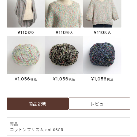
¥
110
¥
110
¥
110
税込
税込
税込
¥
1,056
¥
1,056
¥
1,056
税込
税込
税込
商品説明
レビュー
商品
コットンプリズム col.06GR