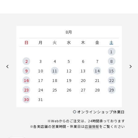
8月
土
日
月
火
水
木
金
土
5
1
2
2
3
4
5
6
7
8
9
9
10
11
12
13
14
15
6
16
17
18
19
20
21
22
23
24
25
26
27
28
29
30
31
オンラインショップ休業日
※Webからのご注文は、24時間承っております
※各実店舗の営業時間・休業日は
店舗情報
をご覧ください