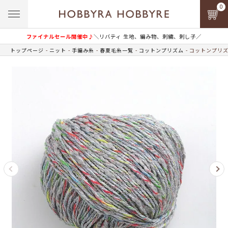
0
ファイナルセール開催中♪
＼リバティ 生地、編み物、刺繍、刺し子／
トップページ
ニット
手編み糸
春夏毛糸一覧
コットンプリズム
コットンプリズム 