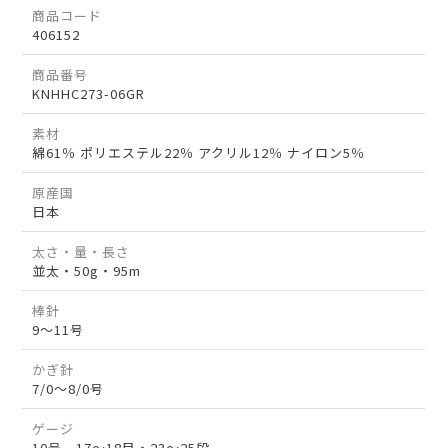
商品コード
406152
商品番号
KNHHC273-06GR
素材
綿61％ ポリエステル22％ アクリル12％ ナイロン5％
原産国
日本
太さ・量・長さ
並太・50g・95m
棒針
9～11号
かぎ針
7/0～8/0号
ゲージ
10号 17～18目・23～25段