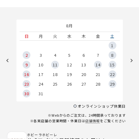
8月
土
日
月
火
水
木
金
土
5
1
2
2
3
4
5
6
7
8
9
9
10
11
12
13
14
15
6
16
17
18
19
20
21
22
23
24
25
26
27
28
29
30
31
オンラインショップ休業日
※Webからのご注文は、24時間承っております
※各実店舗の営業時間・休業日は
店舗情報
をご覧ください
ホビーラホビーレ