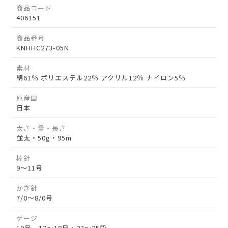
商品コード
406151
商品番号
KNHHC273-05N
素材
綿61％ ポリエステル22％ アクリル12％ ナイロン5％
原産国
日本
太さ・量・長さ
並太・50g・95m
棒針
9～11号
かぎ針
7/0～8/0号
ゲージ
10号 17～18目・23～25段