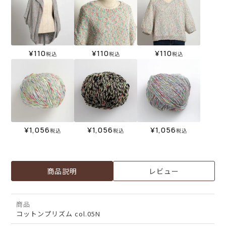
¥
110
¥
110
¥
110
税込
税込
税込
¥
1,056
¥
1,056
¥
1,056
税込
税込
税込
商品説明
レビュー
商品
コットンプリズム col.05N