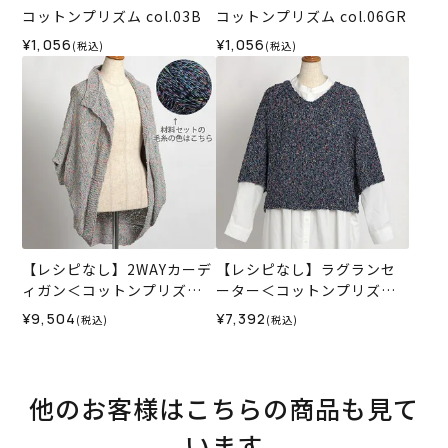
コットンプリズム col.03B
コットンプリズム col.06GR
¥1,056
¥1,056
(税込)
(税込)
【レシピなし】2WAYカーデ
【レシピなし】ラグランセ
ィガン＜コットンプリズム0
ーター＜コットンプリズム0
5N＞（編み物 材料セット）
5N＞（編み物 材料セット）
¥9,504
¥7,392
(税込)
(税込)
他のお客様はこちらの商品も見て
います