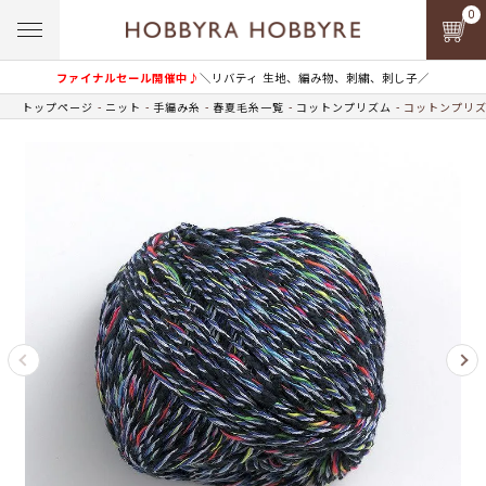
0
ファイナルセール開催中♪
＼リバティ 生地、編み物、刺繍、刺し子／
トップページ
ニット
手編み糸
春夏毛糸一覧
コットンプリズム
コットンプリズム 