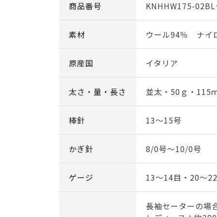
商品番号
KNHHW175-02B
素材
ウール94％ ナイ
原産国
イタリア
太さ・量・長さ
並太・50ｇ・115
棒針
13～15号
かぎ針
8/0号～10/0号
ゲージ
13～14目・20～2
長袖セーターの場