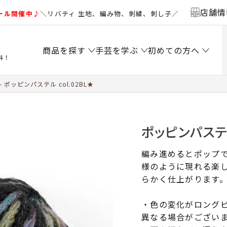
店舗情
ール開催中♪
＼リバティ 生地、編み物、刺繍、刺し子／
商品を探す
手芸を学ぶ
初めての方へ
料！
ポッピンパステル col.02BL★
ポッピンパステル
編み進めるとポップ
様のように現れる楽
らかく仕上がります
・色の変化がロング
異なる場合がござい