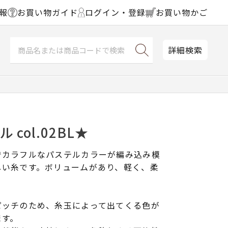
報
お買い物ガイド
ログイン・登録
お買い物かご
詳細検索
 col.02BL★
でカラフルなパステルカラーが編み込み模
しい糸です。ボリュームがあり、軽く、柔
。
ピッチのため、糸玉によって出てくる色が
ます。